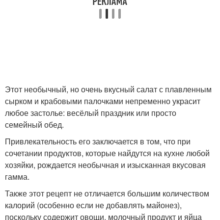
Сырный салат
Салат с чесноком
Этот необычный, но очень вкусный салат с плавленным
Салат с кукурузой
Салат без яиц
сырком и крабовыми палочками непременно украсит
любое застолье: весёлый праздник или просто
семейный обед.
Привлекательность его заключается в том, что при
Салат с овощами
сочетании продуктов, которые найдутся на кухне любой
хозяйки, рождается необычная и изысканная вкусовая
гамма.
Также этот рецепт не отличается большим количеством
калорий (особенно если не добавлять майонез),
поскольку содержит овощи, молочный продукт и яйца