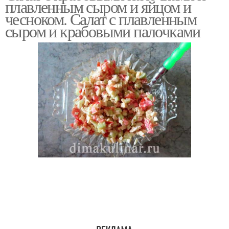
плавленным сыром и яйцом и
чесноком. Салат с плавленным
сыром и крабовыми палочками
Салат с сыром
Салат с моркови
Салат с помидорами
Полезный салат
Салаты с плавленым
Салат с яйцом
сыром
Салат из плавленого
Салат из сердца
сыра