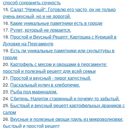
способ сохранить сочность
15.
Салат "Нежный". Готовлю его часто, он не только
очень вкусный, но и не дорогой.
16.
Какие уникальные памятники есть в городе
17.
Рулет, который не ломается.
18.
Простой и Вкусный Рецепт: Картошка с Курицей в
Духовке на Пергаменте
19.
Есть ли уникальные памятники или скульптуры в
городе
20.
Картофель с мясом и овощами в пергаменте:
простой и полезный рецепт для всей семьи
21.
Простой и вкусный - пирог капустный.
22.
Пасхальный кулич в хлебопечке.
23.
Рыба под маринадом.
24.
Сбитень. Напиток старинный и почему-то забытый.
25.
Быстрый и вкусный рецепт картофельных драников с
салом
26.
Вкусные и полезные овощи гриль из микроволновки:
быстрый и простой рецепт