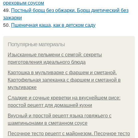
ореховым соусом
49.
Постный борщ без обжарки. Борщ диетический без
зажарки
50.
Пшеничная каша, как в детском саду
Популярные материалы
Изысканные пельмени с семгой: секреты
приготовления идеального блюда
Картошка в мультиварке с фаршем и сметаной.
Картофельная запеканка с фаршем и сметаной в
мультиварке
Сладкие и сочные креветки на вкуснейшем рисе:
простой рецепт для домашней кухни
Вкусный и простой рецепт языка говяжьего с
шампиньонами в сметанном соусе
Песочное тесто рецепт с майонезом. Песочное тесто