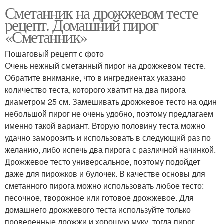
Сметанник на дрожжевом тесте
Пирог на песочном
Сметанник на сметане
рецепт. Домашний пирог
тесте
«Сметанник»
Пошаговый рецепт с фото
Сметанник с песочным
Очень нежный сметанный пирог на дрожжевом тесте.
Вкусный сметанник
тестом
Обратите внимание, что в ингредиентах указано
количество теста, которого хватит на два пирога
диаметром 25 см. Замешивать дрожжевое тесто на один
небольшой пирог не очень удобно, поэтому предлагаем
именно такой вариант. Вторую половину теста можно
удачно заморозить и использовать в следующий раз по
желанию, либо испечь два пирога с различной начинкой.
Дрожжевое тесто универсальное, поэтому подойдет
даже для пирожков и булочек. В качестве основы для
сметанного пирога можно использовать любое тесто:
песочное, творожное или готовое дрожжевое. Для
домашнего дрожжевого теста используйте только
проверенные дрожжи и хорошую муку, тогда пирог