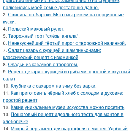
приготовленные из теста, замешанного на сгущёнке,
полюбились моей семье достаточно давно.
3.
Свинина по-барски. Мясо мы режем на порционные
куски.
4.
Польский маковый рулет.
5.
Творожный торт "слёзы ангела".
6.
Наивкуснейший тёртый пирог с творожной начинкой.
7.
Салат цезарь с курицей и шампиньонами:
классический рецепт с изюминкой
8.
Оладьи из кабачков с творогом.
9.
Рецепт цезаря с курицей и грибами: простой и вкусный
салат
10.
Клубника с сахаром на зиму без варки.
11.
Как приготовить чёрный хлеб с солодом в духовке:
простой рецепт
12.
Какие уникальные музеи искусства можно посетить
13.
Пошаговый рецепт идеального теста для мантов в
хлебопечке
14.
Мокрый пергамент для картофеля с мясом: Удобный