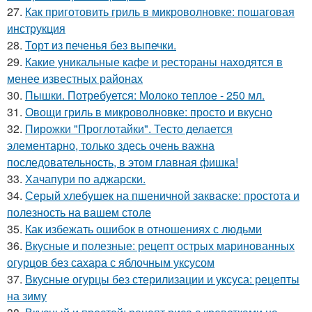
27.
Как приготовить гриль в микроволновке: пошаговая
инструкция
28.
Торт из печенья без выпечки.
29.
Какие уникальные кафе и рестораны находятся в
менее известных районах
30.
Пышки. Потребуется: Молоко теплое - 250 мл.
31.
Овощи гриль в микроволновке: просто и вкусно
32.
Пирожки "Проглотайки". Тесто делается
элементарно, только здесь очень важна
последовательность, в этом главная фишка!
33.
Хачапури по аджарски.
34.
Серый хлебушек на пшеничной закваске: простота и
полезность на вашем столе
35.
Как избежать ошибок в отношениях с людьми
36.
Вкусные и полезные: рецепт острых маринованных
огурцов без сахара с яблочным уксусом
37.
Вкусные огурцы без стерилизации и уксуса: рецепты
на зиму