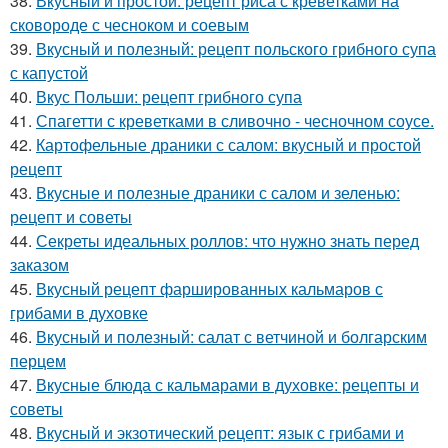
38.
Вкусный и простой: рецепт риса с креветками на
сковороде с чесноком и соевым
39.
Вкусный и полезный: рецепт польского грибного супа
с капустой
40.
Вкус Польши: рецепт грибного супа
41.
Спагетти с креветками в сливочно - чесночном соусе.
42.
Картофельные драники с салом: вкусный и простой
рецепт
43.
Вкусные и полезные драники с салом и зеленью:
рецепт и советы
44.
Секреты идеальных роллов: что нужно знать перед
заказом
45.
Вкусный рецепт фаршированных кальмаров с
грибами в духовке
46.
Вкусный и полезный: салат с ветчиной и болгарским
перцем
47.
Вкусные блюда с кальмарами в духовке: рецепты и
советы
48.
Вкусный и экзотический рецепт: язык с грибами и