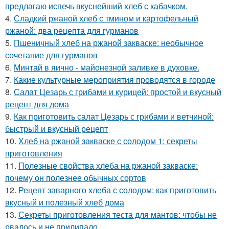
предлагаю испечь вкуснейший хлеб с кабачком.
4.
Сладкий ржаной хлеб с тмином и картофельный
ржаной: два рецепта для гурманов
5.
Пшеничный хлеб на ржаной закваске: необычное
сочетание для гурманов
6.
Минтай в яично - майонезной заливке в духовке.
7.
Какие культурные мероприятия проводятся в городе
8.
Салат Цезарь с грибами и курицей: простой и вкусный
рецепт для дома
9.
Как приготовить салат Цезарь с грибами и ветчиной:
быстрый и вкусный рецепт
10.
Хлеб на ржаной закваске с солодом 1: секреты
приготовления
11.
Полезные свойства хлеба на ржаной закваске:
почему он полезнее обычных сортов
12.
Рецепт заварного хлеба с солодом: как приготовить
вкусный и полезный хлеб дома
13.
Секреты приготовления теста для мантов: чтобы не
рвалось и не прилипало