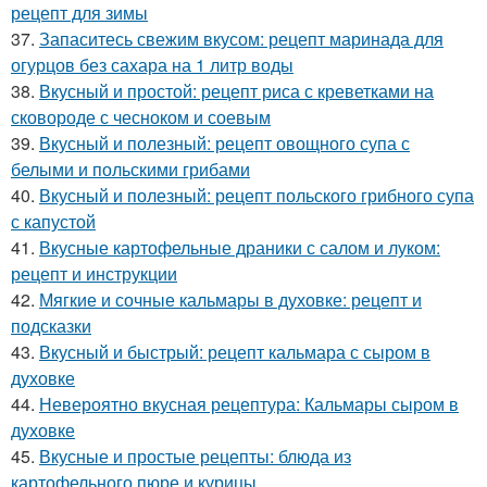
рецепт для зимы
37.
Запаситесь свежим вкусом: рецепт маринада для
огурцов без сахара на 1 литр воды
38.
Вкусный и простой: рецепт риса с креветками на
сковороде с чесноком и соевым
39.
Вкусный и полезный: рецепт овощного супа с
белыми и польскими грибами
40.
Вкусный и полезный: рецепт польского грибного супа
с капустой
41.
Вкусные картофельные драники с салом и луком:
рецепт и инструкции
42.
Мягкие и сочные кальмары в духовке: рецепт и
подсказки
43.
Вкусный и быстрый: рецепт кальмара с сыром в
духовке
44.
Невероятно вкусная рецептура: Кальмары сыром в
духовке
45.
Вкусные и простые рецепты: блюда из
картофельного пюре и курицы