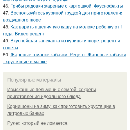
46.
Грибы рядовки жареные с картошкой. Фкуснофакты
47.
Воспользуйтесь куриной грудкой для приготовления
воздушного пюре
48.
Как варить пшеничную кашу на молоке ребенку от 1
года. Видео рецепт
49.
Вкуснейшая запеканка из курицы и пюре: рецепт и
советы
50.
Жареные в манке кабачки. Рецепт: Жареные кабачки
- хрустящие в манке
Популярные материалы
Изысканные пельмени с семгой: секреты
приготовления идеального блюда
Корнишоны на зиму: как приготовить хрустящие в
литровых банках
Рулет, который не ломается.