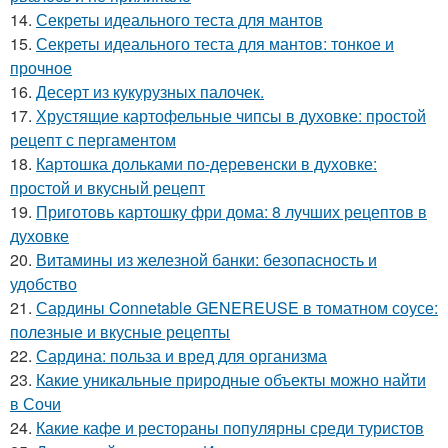
14.
Секреты идеального теста для мантов
15.
Секреты идеального теста для мантов: тонкое и
прочное
16.
Десерт из кукурузных палочек.
17.
Хрустящие картофельные чипсы в духовке: простой
рецепт с пергаментом
18.
Картошка дольками по-деревенски в духовке:
простой и вкусный рецепт
19.
Приготовь картошку фри дома: 8 лучших рецептов в
духовке
20.
Витамины из железной банки: безопасность и
удобство
21.
Сардины Connetable GENEREUSE в томатном соусе:
полезные и вкусные рецепты
22.
Сардина: польза и вред для организма
23.
Какие уникальные природные объекты можно найти
в Сочи
24.
Какие кафе и рестораны популярны среди туристов