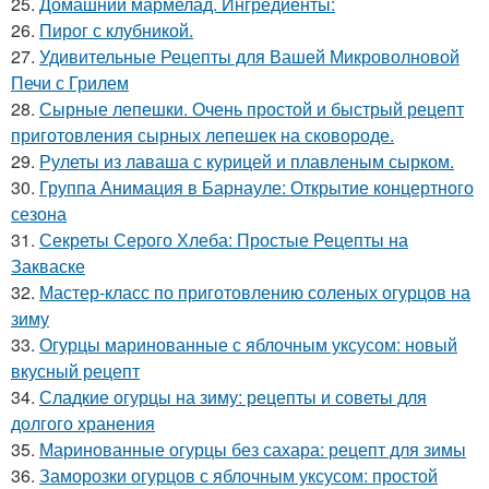
25.
Домашний мармелад. Ингредиенты:
26.
Пирог с клубникой.
27.
Удивительные Рецепты для Вашей Микроволновой
Печи с Грилем
28.
Сырные лепешки. Очень простой и быстрый рецепт
приготовления сырных лепешек на сковороде.
29.
Рулеты из лаваша с курицей и плавленым сырком.
30.
Группа Анимация в Барнауле: Открытие концертного
сезона
31.
Секреты Серого Хлеба: Простые Рецепты на
Закваске
32.
Мастер-класс по приготовлению соленых огурцов на
зиму
33.
Огурцы маринованные с яблочным уксусом: новый
вкусный рецепт
34.
Сладкие огурцы на зиму: рецепты и советы для
долгого хранения
35.
Маринованные огурцы без сахара: рецепт для зимы
36.
Заморозки огурцов с яблочным уксусом: простой