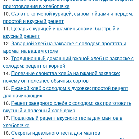
приготовления в хлебопечке
10.
Салат с копченой курицей, сыром, яйцами и перцем:
простой и вкусный рецепт
11.
Цезарь с курицей и шампиньонами: быстрый и
вкусный рецепт
12.
Заварной хлеб на закваске с солодом: простота и
аромат на вашем столе
13.
Традиционный домашний ржаной хлеб на закваске с
солодом: рецепт от корней
14.
Полезные свойства хлеба на ржаной закваске:
почему он полезнее обычных сортов
15.
Ржаной хлеб с солодом в духовке: простой рецепт
для начинающих
16.
Рецепт заварного хлеба с солодом: как приготовить
вкусный и полезный хлеб дома
17.
Пошаговый рецепт вкусного теста для мантов в
хлебопечке
18.
Секреты идеального теста для мантов