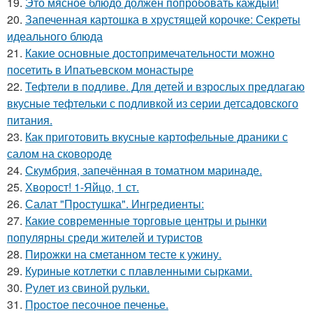
19.
Это мясное блюдо должен попробовать каждый!
20.
Запеченная картошка в хрустящей корочке: Секреты
идеального блюда
21.
Какие основные достопримечательности можно
посетить в Ипатьевском монастыре
22.
Тефтели в подливе. Для детей и взрослых предлагаю
вкусные тефтельки с подливкой из серии детсадовского
питания.
23.
Как приготовить вкусные картофельные драники с
салом на сковороде
24.
Скумбрия, запечённая в томатном маринаде.
25.
Хворост! 1-Яйцо, 1 ст.
26.
Салат "Простушка". Ингредиенты:
27.
Какие современные торговые центры и рынки
популярны среди жителей и туристов
28.
Пирожки на сметанном тесте к ужину.
29.
Куриные котлетки с плавленными сырками.
30.
Рулет из свиной рульки.
31.
Простое песочное печенье.