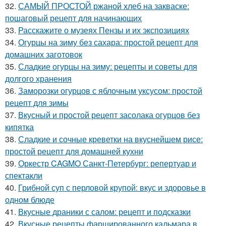
32.
САМЫЙ ПРОСТОЙ ржаной хлеб на закваске:
пошаговый рецепт для начинающих
33.
Расскажите о музеях Пензы и их экспозициях
34.
Огурцы на зиму без сахара: простой рецепт для
домашних заготовок
35.
Сладкие огурцы на зиму: рецепты и советы для
долгого хранения
36.
Заморозки огурцов с яблочным уксусом: простой
рецепт для зимы
37.
Вкусный и простой рецепт засолака огурцов без
кипятка
38.
Сладкие и сочные креветки на вкуснейшем рисе:
простой рецепт для домашней кухни
39.
Оркестр CAGMO Санкт-Петербург: репертуар и
спектакли
40.
Грибной суп с перловой крупой: вкус и здоровье в
одном блюде
41.
Вкусные драники с салом: рецепт и подсказки
42.
Вкусные рецепты фаршированного кальмара в