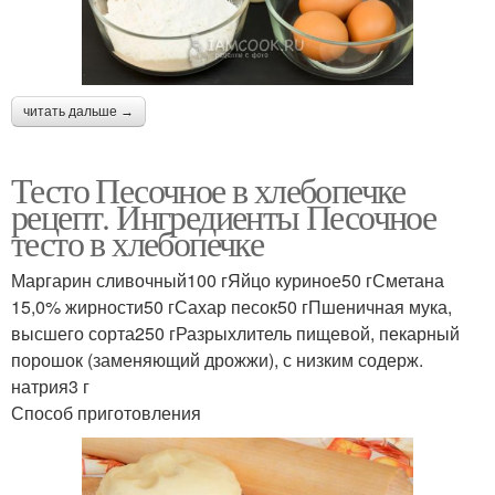
читать дальше →
Тесто Песочное в хлебопечке
рецепт. Ингредиенты Песочное
тесто в хлебопечке
Маргарин сливочный100 гЯйцо куриное50 гСметана
15,0% жирности50 гСахар песок50 гПшеничная мука,
высшего сорта250 гРазрыхлитель пищевой, пекарный
порошок (заменяющий дрожжи), с низким содерж.
натрия3 г
Способ приготовления