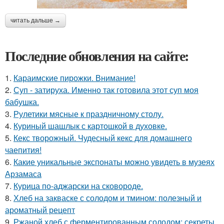
читать дальше →
Последние обновления на сайте:
1.
Караимские пирожки. Внимание!
2.
Суп - затируха. Именно так готовила этот суп моя
бабушка.
3.
Рулетики мясные к праздничному столу.
4.
Куриный шашлык с картошкой в духовке.
5.
Кекс творожный. Чудесный кекс для домашнего
чаепития!
6.
Какие уникальные экспонаты можно увидеть в музеях
Арзамаса
7.
Курица по-аджарски на сковороде.
8.
Хлеб на закваске с солодом и тмином: полезный и
ароматный рецепт
9.
Ржаной хлеб с ферментированным солодом: секреты