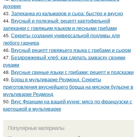
духовке
43.
Запеканка из кальмаров и сыра: быстро и вкусно
44.
Вкусный и полезный: рецепт картофельной
запеканки с говяжьим языком и лесными грибами
45.
Секреты создания универсальной подливы для
любого гарнира
46.
Вкусный рецепт говяжьего языка с грибами и сыром
47.
Бездрожжевый хлеб: как сделать закваску своими
руками
48.
Вкусные свиные языки с грибами: рецепт и подсказки
49.
Борщ в мультиварке Редмонд. Секреты
приготовления вкуснейшего борща на мясном бульоне в
мультиварке Редмонд
50.
Вкус Франции на вашей кухне: мясо по-французски с
картошкой в мультиварке
Популярные материалы