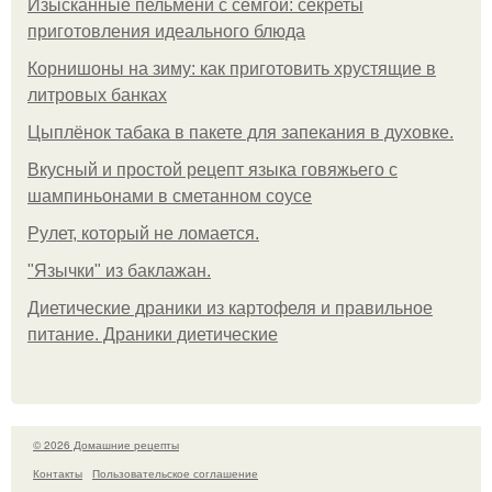
Изысканные пельмени с семгой: секреты
приготовления идеального блюда
Корнишоны на зиму: как приготовить хрустящие в
литровых банках
Цыплёнок табака в пакете для запекания в духовке.
Вкусный и простой рецепт языка говяжьего с
шампиньонами в сметанном соусе
Рулет, который не ломается.
"Язычки" из баклажан.
Диетические драники из картофеля и правильное
питание. Драники диетические
© 2026 Домашние рецепты
Контакты
Пользовательское соглашение