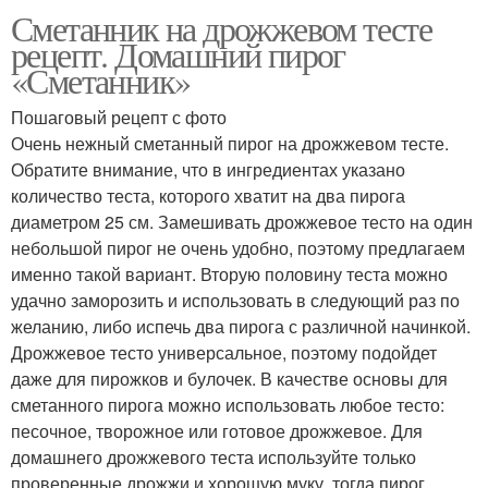
Сметанник на дрожжевом тесте
Песочный пирог
Советский сметанник
рецепт. Домашний пирог
«Сметанник»
Пошаговый рецепт с фото
Пирог на песочном
Очень нежный сметанный пирог на дрожжевом тесте.
Сметанник на сметане
тесте
Обратите внимание, что в ингредиентах указано
количество теста, которого хватит на два пирога
диаметром 25 см. Замешивать дрожжевое тесто на один
небольшой пирог не очень удобно, поэтому предлагаем
Вкусный сметанник
именно такой вариант. Вторую половину теста можно
удачно заморозить и использовать в следующий раз по
желанию, либо испечь два пирога с различной начинкой.
Дрожжевое тесто универсальное, поэтому подойдет
даже для пирожков и булочек. В качестве основы для
сметанного пирога можно использовать любое тесто:
песочное, творожное или готовое дрожжевое. Для
домашнего дрожжевого теста используйте только
проверенные дрожжи и хорошую муку, тогда пирог