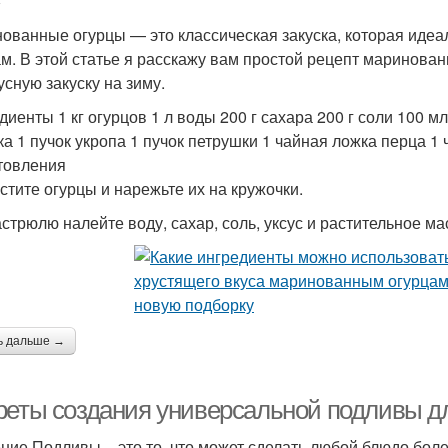
ованные огурцы — это классическая закуска, которая идеа
м. В этой статье я расскажу вам простой рецепт маринован
усную закуску на зиму.
диенты 1 кг огурцов 1 л воды 200 г сахара 200 г соли 100 м
ка 1 пучок укропа 1 пучок петрушки 1 чайная ложка перца 
товления
истите огурцы и нарежьте их на кружочки.
астрюлю налейте воду, сахар, соль, уксус и растительное ма
ь дальше →
реты создания универсальной подливы дл
ние Подливы – это то, что может сделать любой блюдо боле