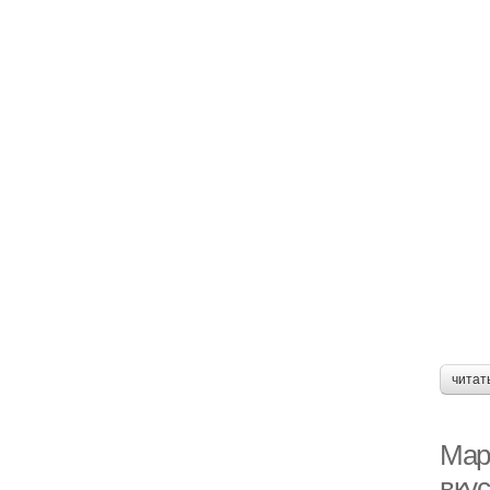
читат
Мар
вкус