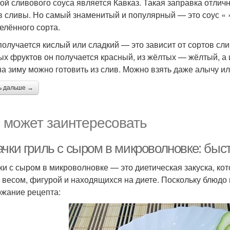
ой сливового соуса является Кавказ. Такая заправка отлич
в сливы. Но самый знаменитый и популярный — это соус « »
елённого сорта.
получается кислый или сладкий — это зависит от сортов сли
ых фруктов он получается красный, из жёлтых — жёлтый, а из
на зиму можно готовить из слив. Можно взять даже алычу ил
ь дальше →
 может заинтересовать
ачки гриль с сыром в микроволновке: быс
ки с сыром в микроволновке — это диетическая закуска, ко
 весом, фигурой и находящихся на диете. Поскольку блюдо
жание рецепта: