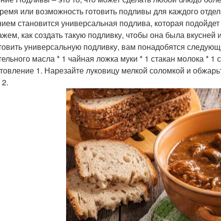
время или возможность готовить подливы для каждого отде
ием становится универсальная подлива, которая подойдет п
ажем, как создать такую подливку, чтобы она была вкусней
товить универсальную подливку, вам понадобятся следующи
ельного масла * 1 чайная ложка муки * 1 стакан молока * 1 
товление 1. Нарезайте луковицу мелкой соломкой и обжарьт
 2.