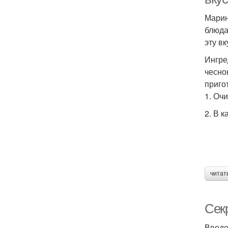
Марин
блюда
эту вк
Ингре
чесно
приго
1. Оч
2. В к
читат
Сек
Введе