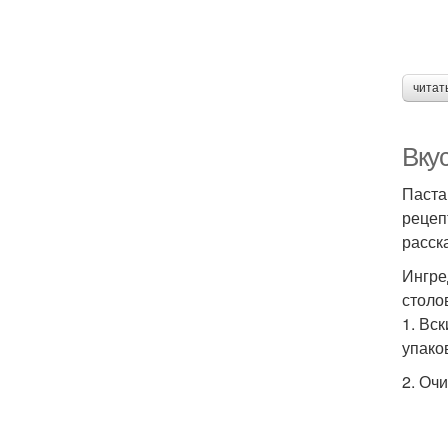
читат
Вку
Паста
рецеп
расск
Ингре
столо
1. Вс
упако
2. Оч