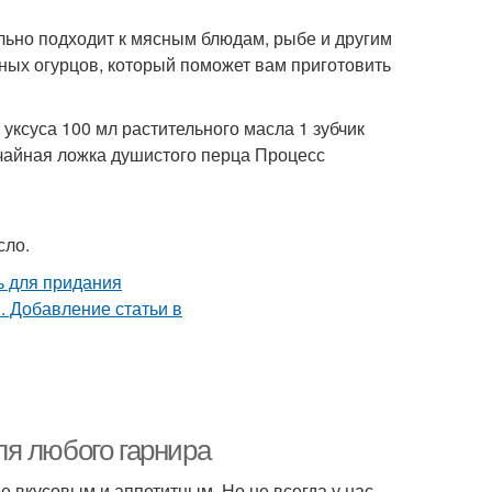
льно подходит к мясным блюдам, рыбе и другим
ных огурцов, который поможет вам приготовить
л уксуса 100 мл растительного масла 1 зубчик
1 чайная ложка душистого перца Процесс
сло.
я любого гарнира
е вкусовым и аппетитным. Но не всегда у нас