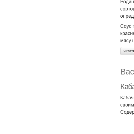
Родин
сорто
опред
Соус 
красн
мясу 
читат
Вас
Каб
Кабач
своим
Содер