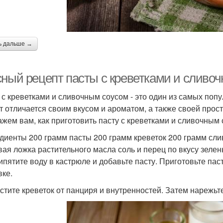
ь дальше →
сный рецепт пасты с креветками и сливо
 с креветками и сливочным соусом - это один из самых поп
т отличается своим вкусом и ароматом, а также своей прост
ажем вам, как приготовить пасту с креветками и сливочным
диенты 200 грамм пасты 200 грамм креветок 200 грамм слив
вая ложка растительного масла соль и перец по вкусу зеле
кипятите воду в кастрюле и добавьте пасту. Приготовьте пас
вке.
истите креветок от панциря и внутренностей. Затем нарежьте