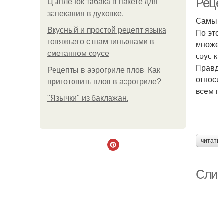
Реце
Цыплёнок табака в пакете для
запекания в духовке.
Самый
Вкусный и простой рецепт языка
По эт
говяжьего с шампиньонами в
множе
сметанном соусе
соус 
Правд
Рецепты в аэрогриле плов. Как
относ
приготовить плов в аэрогриле?
всем 
"Язычки" из баклажан.
читат
Слив