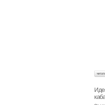
читат
Иде
каб