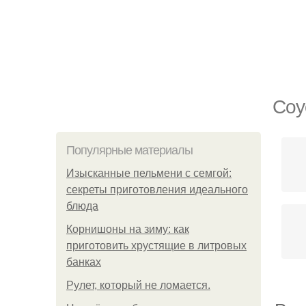
Соу
Популярные материалы
Изысканные пельмени с семгой:
секреты приготовления идеального
блюда
Корнишоны на зиму: как
приготовить хрустящие в литровых
банках
Рулет, который не ломается.