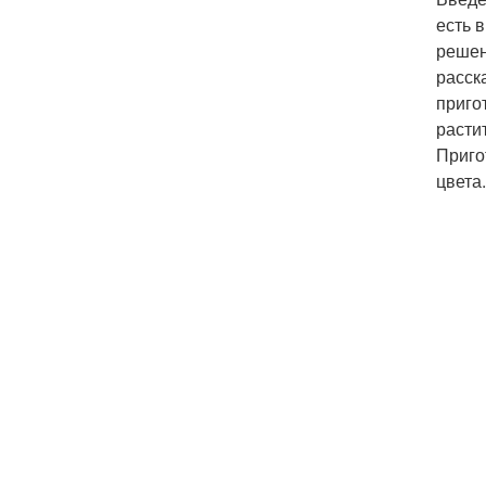
есть 
решен
расск
приго
растит
Приго
цвета.