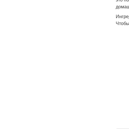
домаш
Ингре
Чтобы