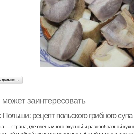
ь дальше →
 может заинтересовать
с Польши: рецепт польского грибного суп
а — страна, где очень много вкусной и разнообразной кух
ольский грибной суп из шампиньонов. В этой статье я расска