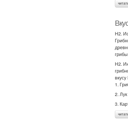
читат
Вку
H2. И
Грибн
древн
грибы
H2. И
грибн
вкусу
1. Гр
2. Лу
3. Ка
читат