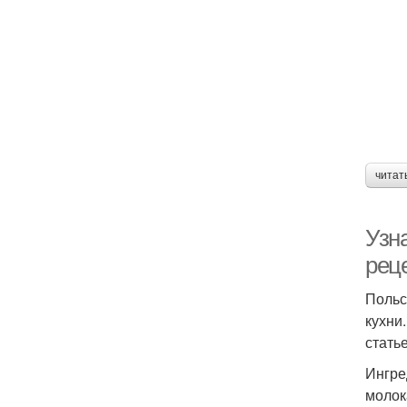
читат
Узн
рец
Польс
кухни
стать
Ингре
молок