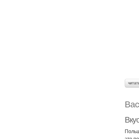
читат
Вас
Вку
Польш
это п