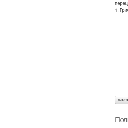
перец
1. Гр
читат
Пол