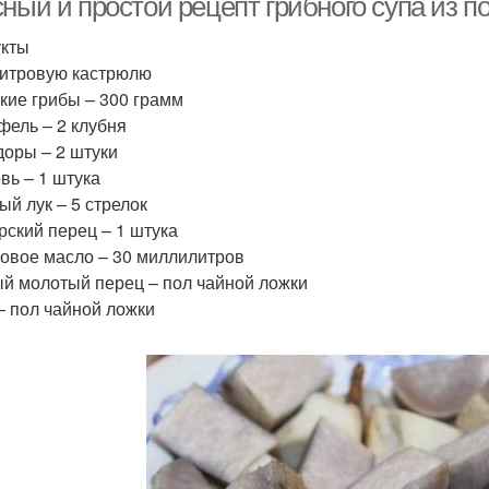
ный и простой рецепт грибного супа из п
кты
литровую кастрюлю
кие грибы – 300 грамм
фель – 2 клубня
оры – 2 штуки
вь – 1 штука
ый лук – 5 стрелок
рский перец – 1 штука
овое масло – 30 миллилитров
й молотый перец – пол чайной ложки
– пол чайной ложки