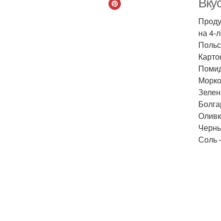
Вкус
Проду
на 4-
Польс
Карто
Помид
Морко
Зелен
Болга
Оливк
Черны
Соль 