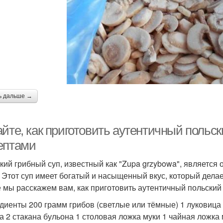
ь дальше →
айте, как приготовить аутентичный польс
ептами
кий грибный суп, известный как "Zupa grzybowa", является
. Этот суп имеет богатый и насыщенный вкус, который дела
е мы расскажем вам, как приготовить аутентичный польски
диенты 200 грамм грибов (светлые или тёмные) 1 луковица 
а 2 стакана бульона 1 столовая ложка муки 1 чайная ложка 