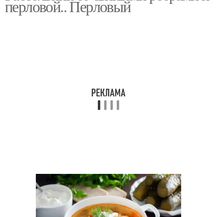
перловой.. Перловый
Рассольник со
свининой