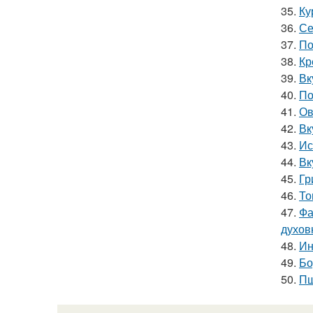
35.
Ку
36.
Се
37.
По
38.
Кр
39.
Вк
40.
По
41.
Ов
42.
Вк
43.
Ис
44.
Вк
45.
Гр
46.
То
47.
Фа
духов
48.
Ин
49.
Бо
50.
Пш