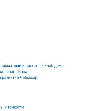
а
ь ароматный и полезный хлеб дома
Копченая Нотка
а развитие Чебоксар
ы и тонкости