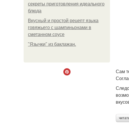
секреты приготовления идеального
блюда
Вкусный и простой рецепт языка
говяжьего с шампиньонами в
сметанном соусе
"Язычки" из баклажан.
Сам т
Согла
Следо
возмо
вкусо
читат