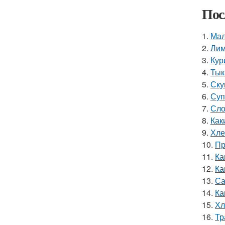
Пос
1.
Мал
2.
Лим
3.
Кур
4.
Тык
5.
Ску
6.
Суп
7.
Сло
8.
Как
9.
Хле
10.
Пр
11.
Ка
12.
Ка
13.
Са
14.
Ка
15.
Хл
16.
Тр