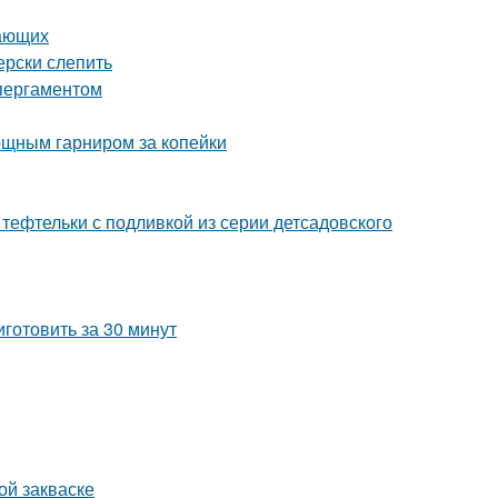
нающих
ерски слепить
 пергаментом
вощным гарниром за копейки
тефтельки с подливкой из серии детсадовского
готовить за 30 минут
ой закваске