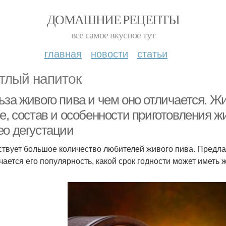
ДОМАШНИЕ РЕЦЕПТЫ
все самое вкусное тут
главная
новости
статьи
тлый напиток
за живого пива и чем оно отличается. Жив
е, состав и особенности приготовления ж
ео дегустации
твует большое количество любителей живого пива. Предлага
чается его популярность, какой срок годности может иметь 