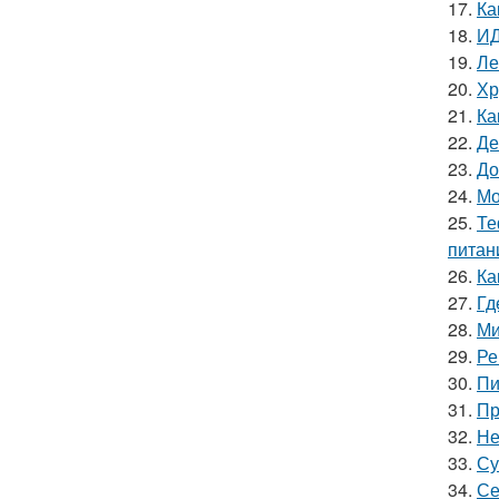
17.
Ка
18.
ИД
19.
Ле
20.
Хр
21.
Ка
22.
Де
23.
До
24.
Мо
25.
Те
питан
26.
Ка
27.
Гд
28.
Ми
29.
Ре
30.
Пи
31.
Пр
32.
Не
33.
Су
34.
Се