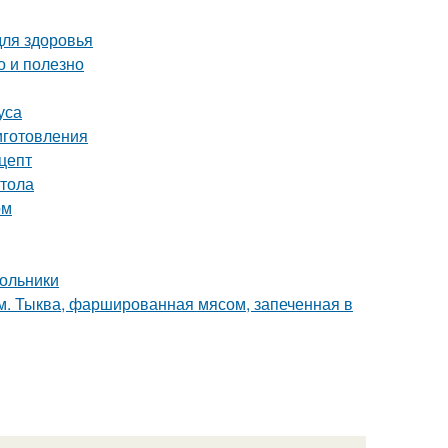
для здоровья
о и полезно
уса
иготовления
цепт
стола
ом
польники
м. Тыква, фаршированная мясом, запеченная в