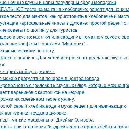
кие ночные клубы и бары популярны среди молодежи
ЕАЛЬНОЕ тесто на манты в хлебопечке: рецепт для начи
гкое тесто для мантов: как приготовить в хлебопечке и маст
устящие картофельные чипсы в духовке: простой рецепт с
кие советы по шопингу для туристов
шево и вкусно: как я купила сардину в томатном соусе с о
машние конфеты с орехами "Метеорит".
лочные коржики по госту.
фтели в подливе. Для детей и взрослых предлагаю вкусные 
ия.
к жарить мойву в духовке.
е можно прогуляться вечером в центре города
кроволновка с грилем: 15 вкусных блюд, которые можно при
цепт вареников с картошкой на кефире.
рожки на сметанном тесте к ужину.
остой серый хлеб на воде и муке: рецепт для начинающих
жная куриная грудка в духовке.
пер - мягкие маффины от Джейми Оливера.
креты приготовления бездрожжевого серого хлеба на ржан