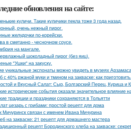
ледние обновления на сайте:
енькие куличи. Такие куличики пекла тоже 3 года назад.
онный, очень нежный пирог.
иные желудочки по-корейски.
ва в сметанно - чесночном соусе.
мбрия на мангале.
ервлажный шоколадный пирог (без яиц).
еные "Ушки" на закуску.
ие уникальные экспонаты можно увидеть в музеях Арзамас
б с 40% ржаной муки и тмином на закваске: как приготовит
остой и Вкусный Салат: Сыр, Болгарский Перец, Курица и 
кие исторические события оказали значительное влияние н
кие традиции и праздники сохраняются в Тольятти
лат цезарь с грибами: простой рецепт для дома
к Мичуринск связан с именем Ивана Мичурина
еб на закваске: 21 рецепт для домашнего мастера
адиционный рецепт Бородинского хлеба на закваске: секрет