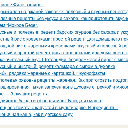
риное Филе в кляре.
рый хлеб на ржаной закваске: полезный и вкусный рецепт 
лезные рецепты без уксуса и сахара: как приготовить вкусн
ем "Мокрое Безе".
усные и полезные: рецепт барских огурцов без сахара и укс
стный рис с креветками: простой рецепт для домашнего пр
ощной рис с жареными креветками: вкусный и полезный ре
усный и простой рецепт риса с креветками для домашнего 
ключительный вкус Шотландии: бездрожжевой пирог с мяс
усный и быстрый: рецепт кальмара с сыром в духовке
ибы рядовки жареные с картошкой. Фкуснофакты
полевая рядовка рецепты жареная. Как приготовить подто
ршированная тыква запеченная в духовке с гречкой и мясо
ке — 3 лучших рецепта
дийское блюдо из фасоли маш. Блюда из маша
рщ без томата с капустой в мультиварке. Ингредиенты:
еничная каша, как в детском саду