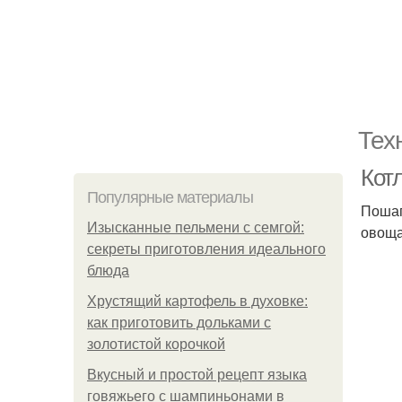
Тех
Кот
Популярные материалы
Пошаг
Изысканные пельмени с семгой:
овоща
секреты приготовления идеального
блюда
Хрустящий картофель в духовке:
как приготовить дольками с
золотистой корочкой
Вкусный и простой рецепт языка
говяжьего с шампиньонами в