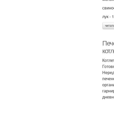
свиное
лук - 1
читат
Печ
кот
Котле
Готов
Неред
печен
орган
гарни
дневн