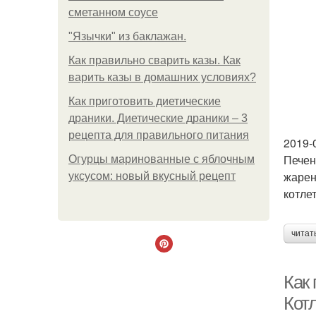
сметанном соусе
"Язычки" из баклажан.
Как правильно сварить казы. Как
варить казы в домашних условиях?
Как приготовить диетические
драники. Диетические драники – 3
рецепта для правильного питания
2019-
Печен
Огурцы маринованные с яблочным
жарен
уксусом: новый вкусный рецепт
котле
читат
Как 
Кот