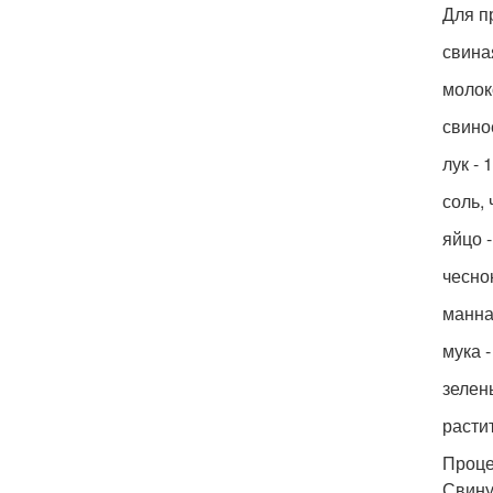
Для п
свиная
молок
свиное
лук - 1
соль,
яйцо -
чеснок
манная
мука - 
зелень
расти
Проце
Свину