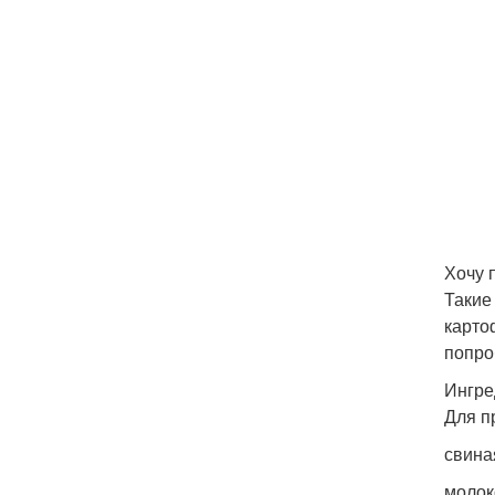
Хочу 
Такие
карто
попро
Ингре
Для п
свиная
молок