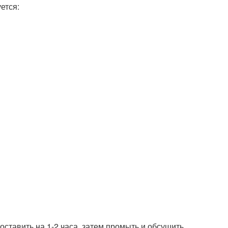
ется:
ставить на 1-2 часа, затем промыть и обсушить.