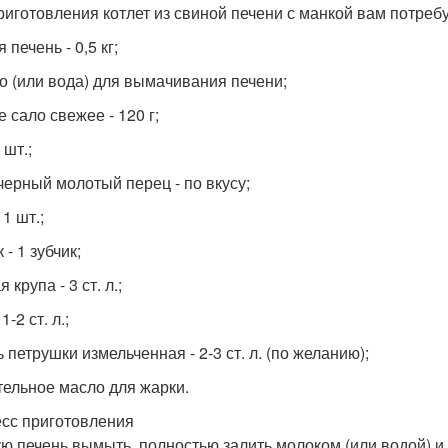
риготовления котлет из свиной печени с манкой вам потребу
 печень - 0,5 кг;
о (или вода) для вымачивания печени;
 сало свежее - 120 г;
 шт.;
 черный молотый перец - по вкусу;
 1 шт.;
 - 1 зубчик;
 крупа - 3 ст. л.;
1-2 ст. л.;
 петрушки измельченная - 2-3 ст. л. (по желанию);
тельное масло для жарки.
сс приготовления
ю печень вымыть, полностью залить молоком (или водой) и о