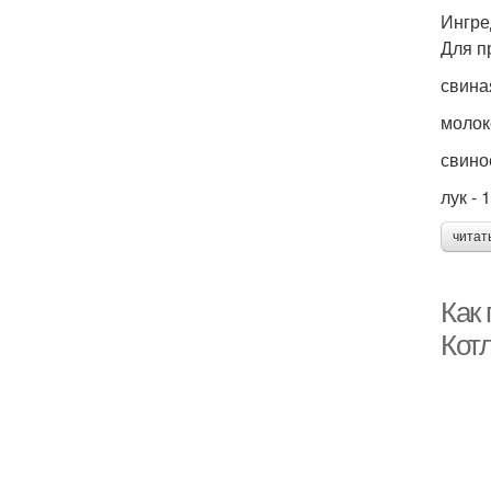
Ингре
Для п
свиная
молок
свиное
лук - 1
читат
Как 
Кот