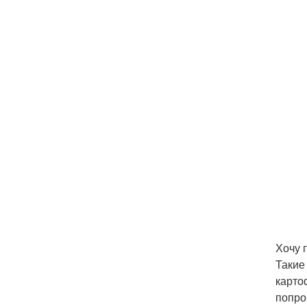
Хочу 
Такие
карто
попро