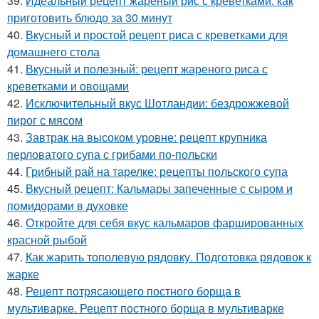
39.
Идеальный рецепт жареный рис с креветками: как
приготовить блюдо за 30 минут
40.
Вкусный и простой рецепт риса с креветками для
домашнего стола
41.
Вкусный и полезный: рецепт жареного риса с
креветками и овощами
42.
Исключительный вкус Шотландии: бездрожжевой
пирог с мясом
43.
Завтрак на высоком уровне: рецепт крупника
перловатого супа с грибами по-польски
44.
Грибный рай на тарелке: рецепты польского супа
45.
Вкусный рецепт: Кальмары запеченные с сыром и
помидорами в духовке
46.
Откройте для себя вкус кальмаров фаршированных
красной рыбой
47.
Как жарить тополевую рядовку. Подготовка рядовок к
жарке
48.
Рецепт потрясающего постного борща в
мультиварке. Рецепт постного борща в мультиварке