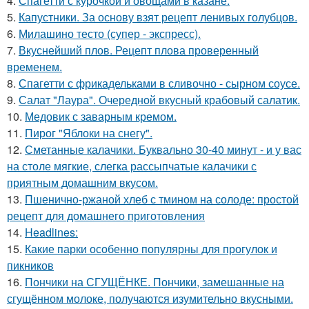
4.
Спагетти с курочкой и овощами в казане.
5.
Капустники. За основу взят рецепт ленивых голубцов.
6.
Милашино тесто (супер - экспресс).
7.
Вкуснейший плов. Рецепт плова проверенный
временем.
8.
Спагетти с фрикадельками в сливочно - сырном соусе.
9.
Салат "Лаура". Очередной вкусный крабовый салатик.
10.
Медовик с заварным кремом.
11.
Пирог "Яблоки на снегу".
12.
Сметанные калачики. Буквально 30-40 минут - и у вас
на столе мягкие, слегка рассыпчатые калачики с
приятным домашним вкусом.
13.
Пшенично-ржаной хлеб с тмином на солоде: простой
рецепт для домашнего приготовления
14.
Headlines:
15.
Какие парки особенно популярны для прогулок и
пикников
16.
Пончики на СГУЩЁНКЕ. Пончики, замешанные на
сгущённом молоке, получаются изумительно вкусными.