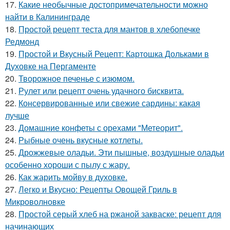
17.
Какие необычные достопримечательности можно
найти в Калининграде
18.
Простой рецепт теста для мантов в хлебопечке
Редмонд
19.
Простой и Вкусный Рецепт: Картошка Дольками в
Духовке на Пергаменте
20.
Творожное печенье с изюмом.
21.
Рулет или рецепт очень удачного бисквита.
22.
Консервированные или свежие сардины: какая
лучше
23.
Домашние конфеты с орехами "Метеорит".
24.
Рыбные очень вкусные котлеты.
25.
Дрожжевые оладьи. Эти пышные, воздушные оладьи
особенно хороши с пылу с жару.
26.
Как жарить мойву в духовке.
27.
Легко и Вкусно: Рецепты Овощей Гриль в
Микроволновке
28.
Простой серый хлеб на ржаной закваске: рецепт для
начинающих