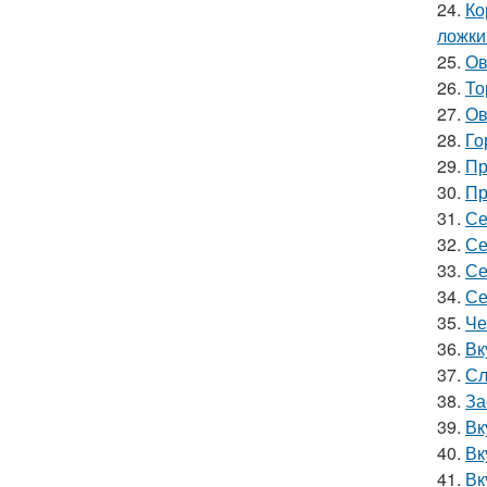
24.
Ко
ложки
25.
Ов
26.
То
27.
Ов
28.
Го
29.
Пр
30.
Пр
31.
Се
32.
Се
33.
Се
34.
Се
35.
Че
36.
Вк
37.
Сл
38.
За
39.
Вк
40.
Вк
41.
Вк