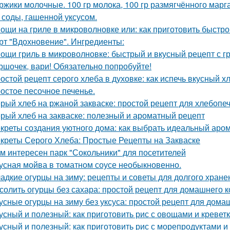
ржики молочные. 100 гр молока, 100 гр размягчённого марга
 соды, гашенной уксусом.
ощи на гриле в микроволновке или: как приготовить быстро
рт "Вдохновение". Ингредиенты:
ощи гриль в микроволновке: быстрый и вкусный рецепт с г
ршочек, вари! Обязательно попробуйте!
остой рецепт серого хлеба в духовке: как испечь вкусный х
остое песочное печенье.
рый хлеб на ржаной закваске: простой рецепт для хлебопе
рый хлеб на закваске: полезный и ароматный рецепт
креты создания уютного дома: как выбрать идеальный аро
креты Серого Хлеба: Простые Рецепты на Закваске
м интересен парк "Сокольники" для посетителей
усная мойва в томатном соусе необыкновенно.
адкие огурцы на зиму: рецепты и советы для долгого хране
солить огурцы без сахара: простой рецепт для домашнего 
усные огурцы на зиму без уксуса: простой рецепт для дом
усный и полезный: как приготовить рис с овощами и кревет
усный и полезный: как приготовить рис с морепродуктами 