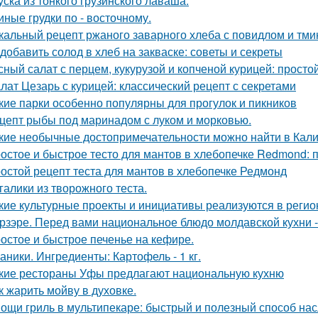
уска из тонкого грузинского лаваша.
иные грудки по - восточному.
кальный рецепт ржаного заварного хлеба с повидлом и тм
 добавить солод в хлеб на закваске: советы и секреты
сный салат с перцем, кукурузой и копченой курицей: просто
лат Цезарь с курицей: классический рецепт с секретами
кие парки особенно популярны для прогулок и пикников
цепт рыбы под маринадом с луком и морковью.
кие необычные достопримечательности можно найти в Кал
остое и быстрое тесто для мантов в хлебопечке Redmond:
остой рецепт теста для мантов в хлебопечке Редмонд
галики из творожного теста.
кие культурные проекты и инициативы реализуются в регио
рзэре. Перед вами национальное блюдо молдавской кухни -
остое и быстрое печенье на кефире.
аники. Ингредиенты: Картофель - 1 кг.
кие рестораны Уфы предлагают национальную кухню
к жарить мойву в духовке.
ощи гриль в мультипекаре: быстрый и полезный способ нас