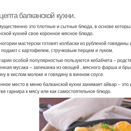
цепта балканской кухни.
ущественно это плотные и сытные блюда, в основе которых
нской кухней свое коронное мясное блюдо.
ногории мастерски готовят колбаски из рубленой говядины 
и подают с картофелем, стручковым перцем и луком.
гарии особой популярностью пользуются кебабчета – родс
нная мусака – запеканка из овощей , мясного фарша и бры
ину в кислом молоке и говядину в винном соусе.
нное место в меню балканской кухни занимает айвар – это и
тве гарнира к мясу или как самостоятельное блюдо.