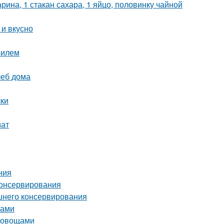
рина, 1 стакан сахара, 1 яйцо, половинку чайной
 и вкусно
рилем
леб дома
чки
мат
ния
консервирования
ашнего консервирования
ками
и овощами