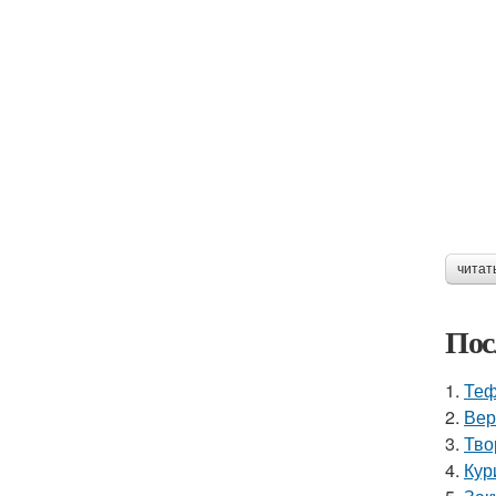
читат
Пос
1.
Теф
2.
Вер
3.
Тво
4.
Кур