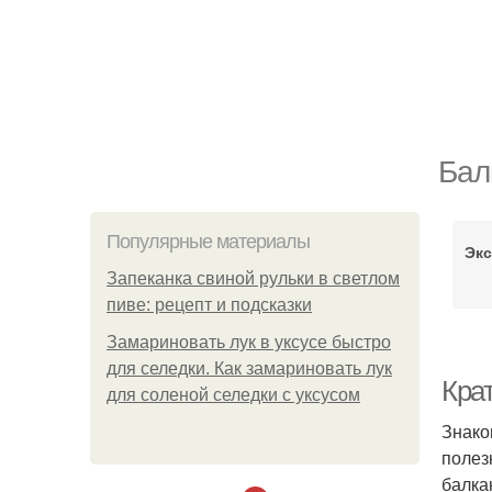
Бал
Популярные материалы
Экс
Запеканка свиной рульки в светлом
пиве: рецепт и подсказки
Замариновать лук в уксусе быстро
для селедки. Как замариновать лук
Кра
для соленой селедки с уксусом
Знако
полез
балка