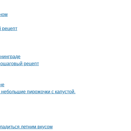
ином
й рецепт
ининграде
 пошаговый рецепт
не
 небольшие пирожочки с капустой.
ладиться летним вкусом