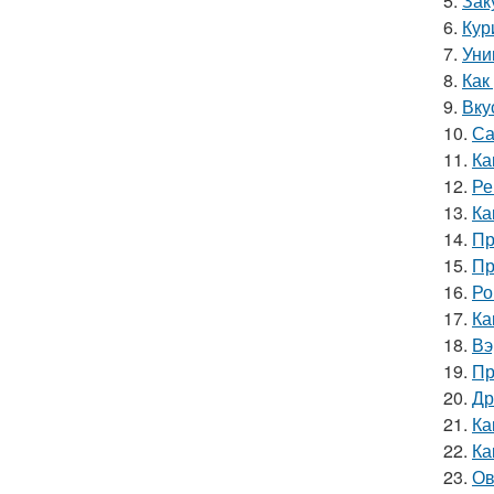
5.
Зак
6.
Кур
7.
Уни
8.
Как
9.
Вку
10.
Са
11.
Ка
12.
Ре
13.
Ка
14.
Пр
15.
Пр
16.
Ро
17.
Ка
18.
Вэ
19.
Пр
20.
Др
21.
Ка
22.
Ка
23.
Ов