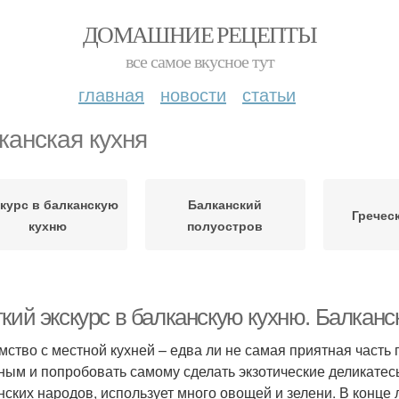
ДОМАШНИЕ РЕЦЕПТЫ
все самое вкусное тут
главная
новости
статьи
канская кухня
курс в балканскую
Балканский
Гречес
кухню
полуостров
ткий экскурс в балканскую кухню. Балкан
мство с местной кухней – едва ли не самая приятная часть
ным и попробовать самому сделать экзотические деликатесы.
нских народов, использует много овощей и зелени. В конце