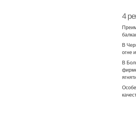
4 ре
Преим
балка
В Чер
огне 
В Бол
фирме
ягнят
Особе
качес