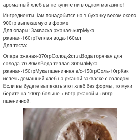
ароматный хлеб вы не купите ни в одном магазине!
ИнгредиентыНам понадобится на 1 буханку весом около
900гр выпекаемую в форме
Для опары: Закваска ржаная-50грМука
ржаная-160грТеплая вода-160мл
Для теста:
Опара ржаная-370грСолод-2ст.л.Вода горячая для
солода-70-80млВода теплая-300млМука
ржаная-150грМука пшеничная в/с-150грСоль-10грКак
испечь домашний хлеб на ржаной закваске с солодом
Если вы будете выпекать этот хлеб без формы, то муки
берите на 100гр больше + 50гр ржаной и +50гр
пшеничной.