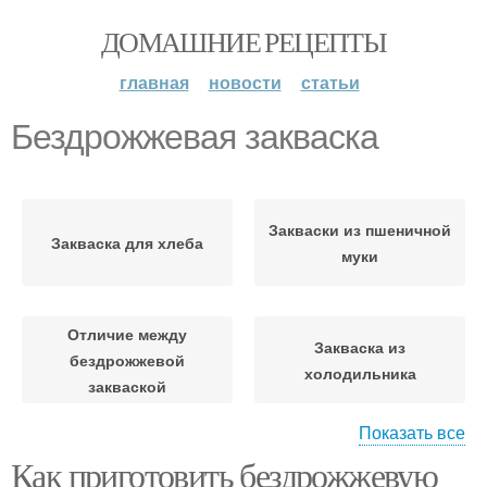
ДОМАШНИЕ РЕЦЕПТЫ
главная
новости
статьи
Бездрожжевая закваска
Закваски из пшеничной
Закваска для хлеба
муки
Отличие между
Закваска из
бездрожжевой
холодильника
закваской
Показать все
Как приготовить бездрожжевую
Закваски для хлеба