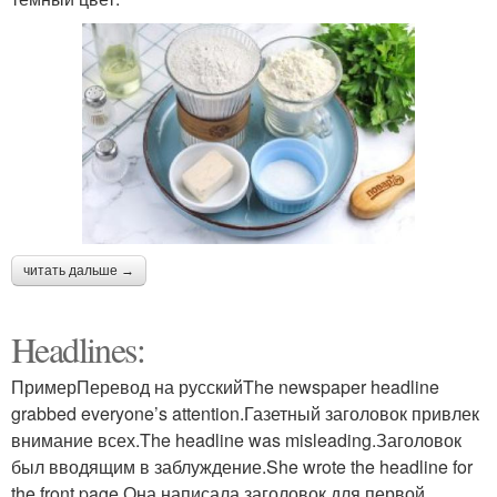
читать дальше →
Headlines:
ПримерПеревод на русскийThe newspaper headline
grabbed everyone’s attention.Газетный заголовок привлек
внимание всех.The headline was misleading.Заголовок
был вводящим в заблуждение.She wrote the headline for
the front page.Она написала заголовок для первой