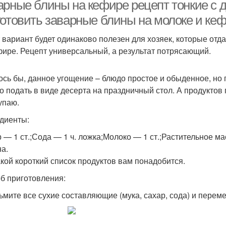
арные блины на кефире рецепт тонкие с 
готовить заварные блины на молоке и ке
т вариант будет одинаково полезен для хозяек, которые отд
Бли
Идеальные блины
Боярские блины
фире. Рецепт универсальный, а результат потрясающий.
ось бы, данное угощение – блюдо простое и обыденное, но п
о подать в виде десерта на праздничный стол. А продуктов
Заварные блины
Блины с кипятком
Т
упаю.
диенты:
 — 1 ст.;Сода — 1 ч. ложка;Молоко — 1 ст.;Растительное ма
Тесто для заварных
Блины на кипятке
В
на.
блинов
акой короткий список продуктов вам понадобится.
б приготовления:
опорции для блинов
Молоко без соды
М
зьмите все сухие составляющие (мука, сахар, сода) и перем