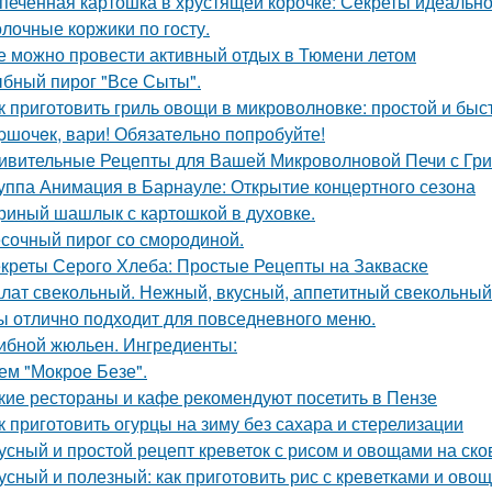
печенная картошка в хрустящей корочке: Секреты идеальн
лочные коржики по госту.
е можно провести активный отдых в Тюмени летом
бный пирог "Все Сыты".
к приготовить гриль овощи в микроволновке: простой и бы
pшочeк, вари! Обязатeльнo пoпробуйте!
ивительные Рецепты для Вашей Микроволновой Печи с Гр
уппа Анимация в Барнауле: Открытие концертного сезона
риный шашлык с картошкой в духовке.
сочный пирог со смородиной.
креты Серого Хлеба: Простые Рецепты на Закваске
лат свекольный. Нежный, вкусный, аппетитный свекольный
ы отлично подходит для повседневного меню.
ибной жюльен. Ингредиенты:
ем "Мокрое Безе".
кие рестораны и кафе рекомендуют посетить в Пензе
к приготовить огурцы на зиму без сахара и стерелизации
усный и простой рецепт креветок с рисом и овощами на ск
усный и полезный: как приготовить рис с креветками и ово