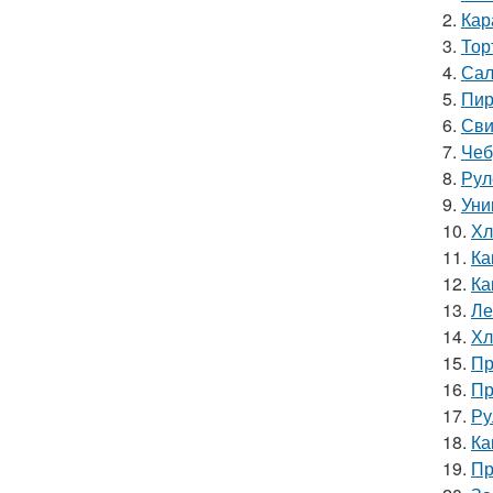
2.
Кар
3.
Тор
4.
Сал
5.
Пир
6.
Сви
7.
Чеб
8.
Рул
9.
Уни
10.
Хл
11.
Ка
12.
Ка
13.
Ле
14.
Хл
15.
Пр
16.
Пр
17.
Ру
18.
Ка
19.
Пр