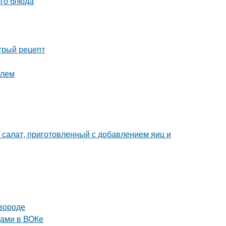
ого блюда
стрый рецепт
илем
 салат, приготовленный с добавлением яиц и
овороде
щами в ВОКе