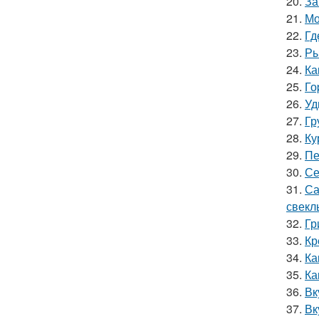
20.
За
21.
Мо
22.
Гд
23.
Ры
24.
Ка
25.
Го
26.
Уд
27.
Гр
28.
Ку
29.
Пе
30.
Се
31.
Са
свекл
32.
Гр
33.
Кр
34.
Ка
35.
Ка
36.
Вк
37.
Вк