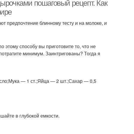
тонких блинов
дырочками пошаговый рецепт. Как
фире
ают предпочтение блинному тесту и на молоке, и
ны на огуречном
Блины на кефире
рассоле
о этому способу вы приготовите то, что не
 потратите минимум. Заинтригованы? Тогда я
ест для блинов
Тесто для блинов
сло;Мука — 1 ст.;Яйца — 2 шт.;Сахар — 0,5
кусные блины
Молоко для блинов
олоко без яиц
Царские блины
ешайте в глубокой емкости.