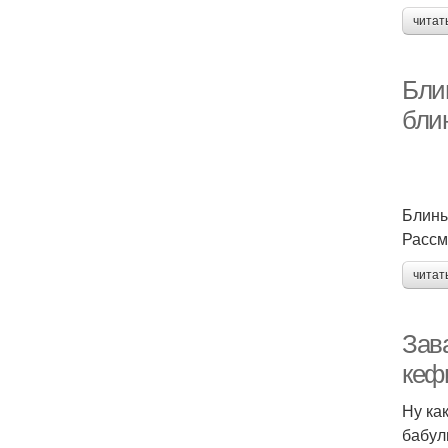
читат
Бли
бли
Блины
Рассм
читат
Зав
кефи
Ну ка
бабул