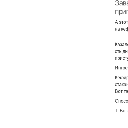
Зав
при
А это
на ке
Казал
стыдн
прист
Ингре
Кефир
стака
Вот т
Спосо
Пр
1. Во