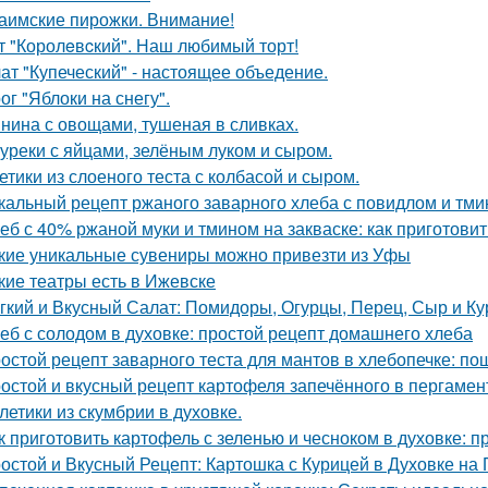
аимские пирожки. Внимание!
т "Королeвcкий". Наш любимый торт!
ат "Купеческий" - настоящее объедение.
ог "Яблоки на снегу".
нина с овощами, тушеная в сливках.
уреки с яйцами, зелёным луком и сыром.
етики из слоеного теста с колбасой и сыром.
кальный рецепт ржаного заварного хлеба с повидлом и тм
еб с 40% ржаной муки и тмином на закваске: как приготови
кие уникальные сувениры можно привезти из Уфы
кие театры есть в Ижевске
гкий и Вкусный Салат: Помидоры, Огурцы, Перец, Сыр и Ку
еб с солодом в духовке: простой рецепт домашнего хлеба
остой рецепт заварного теста для мантов в хлебопечке: по
остой и вкусный рецепт картофеля запечённого в пергамен
летики из скумбрии в духовке.
к приготовить картофель с зеленью и чесноком в духовке: п
остой и Вкусный Рецепт: Картошка с Курицей в Духовке на