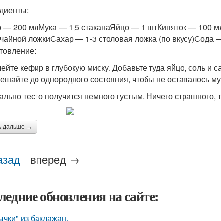
диенты:
 — 200 млМука — 1,5 стаканаЯйцо — 1 штКипяток — 100 м
 чайной ложкиСахар — 1-3 столовая ложка (по вкусу)Сода —
товление:
лейте кефир в глубокую миску. Добавьте туда яйцо, соль и с
ешайте до однородного состояния, чтобы не оставалось му
ально тесто получится немного густым. Ничего страшного, т
ь дальше →
азад
вперед →
ледние обновления на сайте:
ычки" из баклажан.