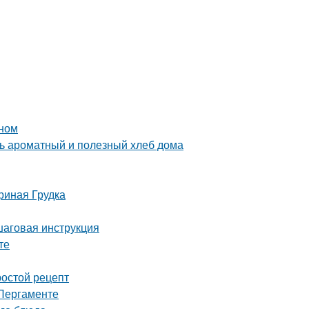
ином
ть ароматный и полезный хлеб дома
риная Грудка
шаговая инструкция
те
ростой рецепт
 Пергаменте