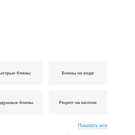
ыстрые блины
Блины на воде
здушные блины
Рецепт на молоке
Показать все
Приготовления тест для
ышные блины