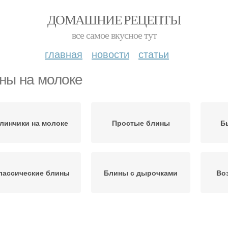
ДОМАШНИЕ РЕЦЕПТЫ
все самое вкусное тут
главная
новости
статьи
ны на молоке
линчики на молоке
Простые блины
Б
лассические блины
Блины с дырочками
Во
Тонкие блины
Ажурные блины
П