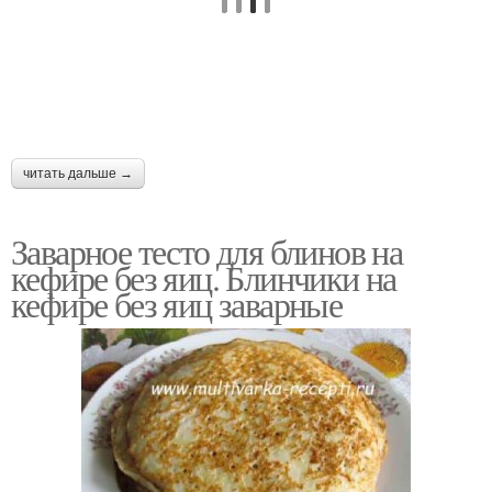
читать дальше →
Заварное тесто для блинов на
кефире без яиц. Блинчики на
кефире без яиц заварные