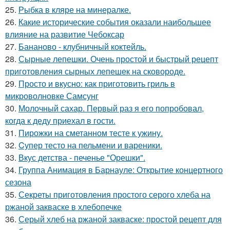
25.
Рыбка в кляре на минералке.
26.
Какие исторические события оказали наибольшее
влияние на развитие Чебоксар
27.
Бананово - клубничный коктейль.
28.
Сырные лепешки. Очень простой и быстрый рецепт
приготовления сырных лепешек на сковороде.
29.
Просто и вкусно: как приготовить гриль в
микроволновке Самсунг
30.
Молочный сахар. Первый раз я его попробовал,
когда к деду приехал в гости.
31.
Пирожки на сметанном тесте к ужину.
32.
Cупер тесто на пельмени и вареники.
33.
Вкус детства - печенье "Орешки".
34.
Группа Анимация в Барнауле: Открытие концертного
сезона
35.
Секреты приготовления простого серого хлеба на
ржаной закваске в хлебопечке
36.
Серый хлеб на ржаной закваске: простой рецепт для