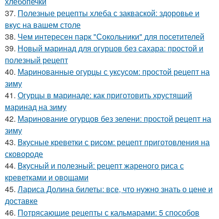
хлебопечки
37.
Полезные рецепты хлеба с закваской: здоровье и
вкус на вашем столе
38.
Чем интересен парк "Сокольники" для посетителей
39.
Новый маринад для огурцов без сахара: простой и
полезный рецепт
40.
Маринованные огурцы с уксусом: простой рецепт на
зиму
41.
Огурцы в маринаде: как приготовить хрустящий
маринад на зиму
42.
Маринование огурцов без зелени: простой рецепт на
зиму
43.
Вкусные креветки с рисом: рецепт приготовления на
сковороде
44.
Вкусный и полезный: рецепт жареного риса с
креветками и овощами
45.
Лариса Долина билеты: все, что нужно знать о цене и
доставке
46.
Потрясающие рецепты с кальмарами: 5 способов