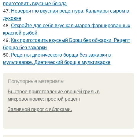
приготовить вкусные блюда
47.
Невероятно вкусная рецептура: Кальмары сыром в
духовке
48.
Откройте для себя вкус кальмаров фаршированных
красной рыбой
49.
Как приготовить вкусный Борщ без обжарки. Рецепт
борща без зажарки
50.
Рецепты диетического борща без зажарки в
мультиварке. Диетический борщ в мультиварке
Популярные материалы
Быстрое приготовление овощей гриль в
микроволновке: простой рецепт
Заливной пирог с яблоками.