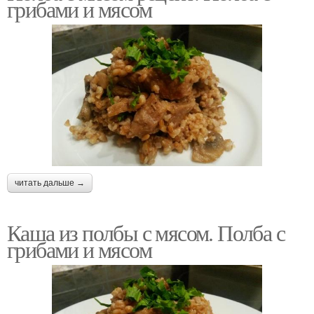
грибами и мясом
Каша из полбы
Полба с курицей
Салат из полбы
Аппетитная полба
читать дальше →
Хлопья из полбы
Каша из полбы с мясом. Полба с
грибами и мясом