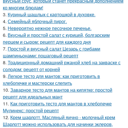
вкусный соус, который станет прекрасным дополнением
ко многим блюдам!
3.
Куриный шашлык с картошкой в духовке.
4.
Семейный яблочный пирог.
5.
Невероятно нежное песочное печенье.
6.
Вкусный и простой салат с курицей, болгарским
перцем и сыром: рецепт для каждого дня
7.
Простой и вкусный салат Цезарь с грибами
шампиньонами: пошаговый рецепт
8.
Традиционный домашний ржаной хлеб на закваске с
солодом: рецепт от корней
9.
Легкое тесто для мантов: как приготовить в
хлебопечке и мастерски слепить
10.
Заварное тесто для мантов на кипятке: простой
рецепт для идеальных мант
11.
Как приготовить тесто для мантов в хлебопечке
Мулинекс: простой рецепт
12.
Крем шарлотт. Масляный яично - молочный крем
Шарлотт можно использовать для начинки эклеров,