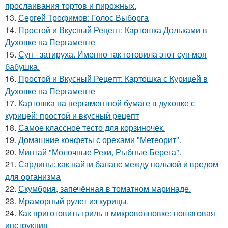
прослаивания тортов и пирожных.
13.
Сергей Трофимов: Голос Выборга
14.
Простой и Вкусный Рецепт: Картошка Дольками в
Духовке на Пергаменте
15.
Суп - затируха. Именно так готовила этот суп моя
бабушка.
16.
Простой и Вкусный Рецепт: Картошка с Курицей в
Духовке на Пергаменте
17.
Картошка на пергаментной бумаге в духовке с
курицей: простой и вкусный рецепт
18.
Самое классное тесто для корзиночек.
19.
Домашние конфеты с орехами "Метеорит".
20.
Минтай "Молочные Реки, Рыбные Берега".
21.
Сардины: как найти баланс между пользой и вредом
для организма
22.
Скумбрия, запечённая в томатном маринаде.
23.
Мраморный рулет из курицы.
24.
Как приготовить гриль в микроволновке: пошаговая
инструкция