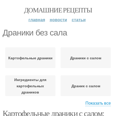
ДОМАШНИЕ РЕЦЕПТЫ
главная
новости
статьи
Драники без сала
Картофельные драники
Драники с салом
Ингредиенты для
картофельных
Драник с салом
драников
Показать все
Картофельные драники с салом:
Драник во время