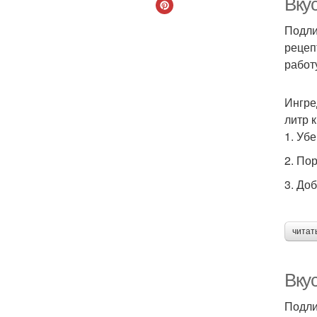
Вку
Подли
рецеп
работ
Ингре
литр 
1. Убе
2. По
3. До
читат
Вку
Подли