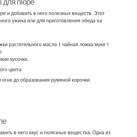
ы для пюре
ре и добавить в него полезных веществ. Этот
йного ужина или для приготовления обеда на
жки растительного масла 1 чайная ложка муки 1
е
лкие кусочки.
ого цвета.
м огне до образования румяной корочки.
ле
авить в него вкус и полезные вещества. Одна из