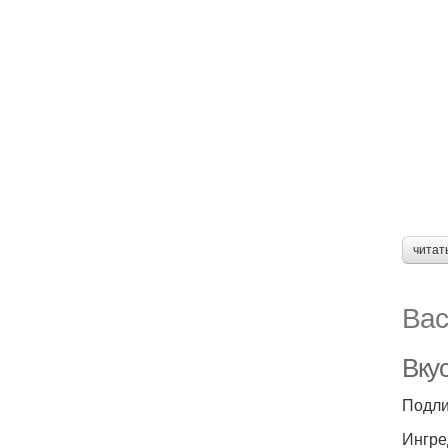
читат
Вас
Вку
Подли
Ингре