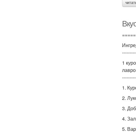
читат
Вку
=====
Ингре
---------
1 кур
лавро
---------
1. Ку
2. Лу
3. До
4. За
5. Ва