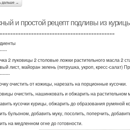
ь дальше →
сный и простой рецепт подливы из курицы
============================================
диенты
-----
очка 2 луковицы 2 столовые ложки растительного масла 2 ст
вый лист, майоран зелень (петрушка, укроп, кресс-салат) П
-------
рочку очистить от кожицы, нарезать на порционные кусочки.
ковицы очистить, нашинковать и обжарить на растительном 
бавить кусочки курицы, обжарить до образования румяной к
лить бульоном, добавить муку, посолить, поперчить, добави
рить на медленном огне до готовности.