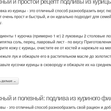
сный и простой рецепт подливы из куриц
вка из курицы - это отличный способ разнообразить вкус пю
т очень прост и быстрый, и он идеально подходит для семе
у.
диенты 1 курочка (примерно 1 кг) 2 луковицы 2 столовые ло
кипятка соль, перец, лавровый лист - по вкусу Приготовлени
рите кожу с курицы, очистите ее от костей и нарежьте на ме
режьте лук и обжарьте его в растительном масле до золотист
бавьте кусочки курицы в сковороду и обжарьте их на средне
ь дальше →
сный и полезный: подлива из куриного фи
вы - это отличный способ разнообразить свой рацион и доб