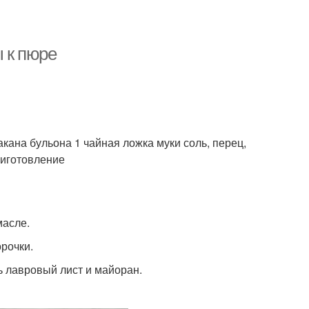
 к пюре
акана бульона 1 чайная ложка муки соль, перец,
риготовление
масле.
орочки.
ть лавровый лист и майоран.