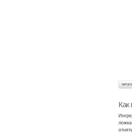
читат
Как 
Ингре
ложка
отнят