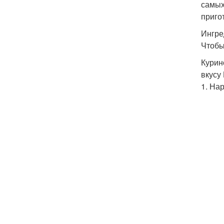
самых
пригот
Ингре
Чтобы
Курино
вкусу
1. На