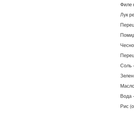
Филе к
Лук ре
Перец
Помид
Чеснок
Перец
Соль -
Зелень
Масло 
Вода 
Рис (