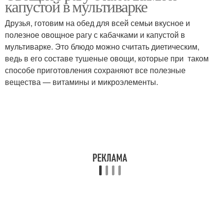
капустой в мультиварке
мультиварке
Друзья, готовим на обед для всей семьи вкусное и
полезное овощное рагу с кабачками и капустой в
мультиварке. Это блюдо можно считать диетическим,
Фасоль в мультиварке
Капусты в мультиварке
ведь в его составе тушеные овощи, которые при таком
способе приготовления сохраняют все полезные
вещества — витамины и микроэлементы.
Запеканка из цветной
Цветная капуста
капусты
Суфле из цветной
Капусты с грибами
капусты
Пирог в мультиварке
Капусты в духовке