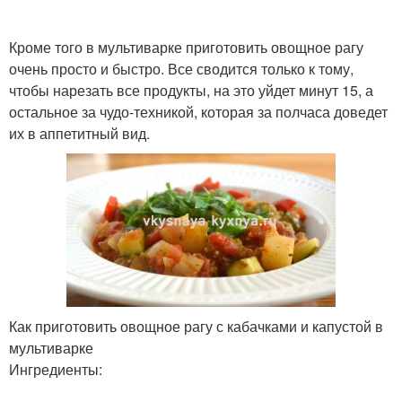
Кроме того в мультиварке приготовить овощное рагу
Запеканки из цветной
очень просто и быстро. Все сводится только к тому,
Капуста в духовке
капусты
чтобы нарезать все продукты, на это уйдет минут 15, а
остальное за чудо-техникой, которая за полчаса доведет
их в аппетитный вид.
Блюда из цветной
Капусты с кабачками
капусты
Оладьи из цветной
капусты
Как приготовить овощное рагу с кабачками и капустой в
мультиварке
Ингредиенты: