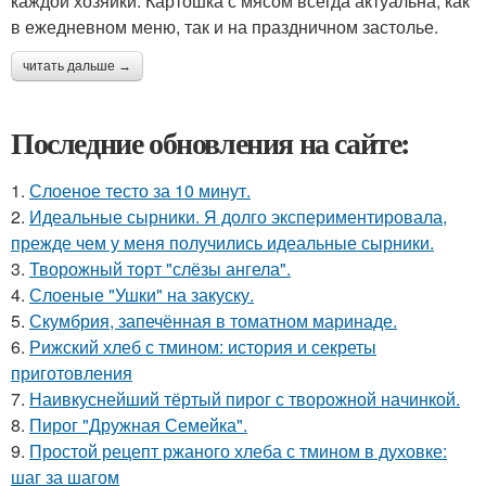
каждой хозяйки. Картошка с мясом всегда актуальна, как
в ежедневном меню, так и на праздничном застолье.
читать дальше →
Последние обновления на сайте:
1.
Слоеное тесто за 10 минут.
2.
Идеальные сырники. Я долго экспериментировала,
прежде чем у меня получились идеальные сырники.
3.
Творожный торт "слёзы ангела".
4.
Слоеные "Ушки" на закуску.
5.
Скумбрия, запечённая в томатном маринаде.
6.
Рижский хлеб с тмином: история и секреты
приготовления
7.
Наивкуснейший тёртый пирог с творожной начинкой.
8.
Пирог "Дружная Семейка".
9.
Простой рецепт ржаного хлеба с тмином в духовке:
шаг за шагом