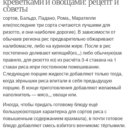
креветками и овощами: рецепт и
советы
сортов, Бальдо, Падано, Рома,, Марателли
или(последние три сорта считаются лучшими для
ризотто, и они наиболее дорогие). В зависимости от
обычаев региона рис предварительно обжаривают
налибомасле, либо на курином жире. После в рис
постепенно доливают кипящий(из,,,) либо обычную(как
правило, для ризотто из) из расчёта 3-4 стакана на 1
стакан риса ипри постоянном помешивании.
Следующую порцию жидкости добавляют только тогда,
когда зёрнышки риса впитали в себя предыдущую
порцию. В конце приготовления добавляют желаемый
наполнитель — мясо,,, овощи или.
Иногда, чтобы придать готовому блюду ещё
большую(которая характерна для сортов риса с
повышенным содержанием крахмала), в почти готовое
блюдо добавляют смесь взбитого венчикомс тёртымили.