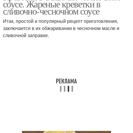
соусе. Жареные креветки в
сливочно-чесночном соусе
Итак, простой и популярный рецепт приготовления,
заключается в их обжаривании в чесночном масле и
Спагетти с креветками
Пасты с креветками
сливочной заправке.
Креветки под
Паста с креветками
сливочным соусом
Креветки в соевом
Соус с креветками
соусе
Рис с креветками
Ризотто с креветками