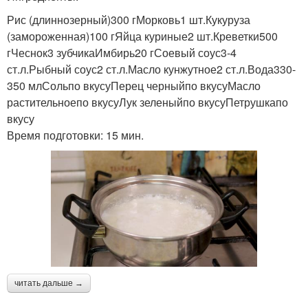
Рис (длиннозерный)300 гМорковь1 шт.Кукуруза
(замороженная)100 гЯйца куриные2 шт.Креветки500
гЧеснок3 зубчикаИмбирь20 гСоевый соус3-4
ст.л.Рыбный соус2 ст.л.Масло кунжутное2 ст.л.Вода330-
350 млСольпо вкусуПерец черныйпо вкусуМасло
растительноепо вкусуЛук зеленыйпо вкусуПетрушкапо
вкусу
Время подготовки: 15 мин.
читать дальше →