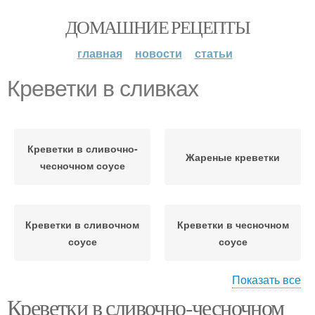
ДОМАШНИЕ РЕЦЕПТЫ
главная
новости
статьи
Креветки в сливках
Креветки в сливочно-
Жареные креветки
чесночном соусе
Креветки в сливочном
Креветки в чесночном
соусе
соусе
Показать все
Креветки в сливочно-чесночном
Креветки с чесноком
Соус без сливок