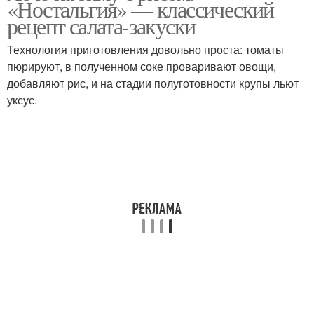
«Ностальгия» — классический
рецепт салата-закуски
Технология приготовления довольно проста: томаты
Лечо из болгарского
пюрируют, в полученном соке проваривают овощи,
Лечо с морковью
перца
добавляют рис, и на стадии полуготовности крупы льют
уксус.
Лечо по госту