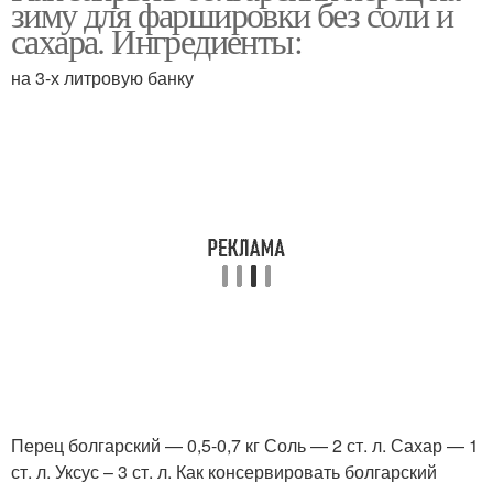
зиму для фаршировки без соли и
перцы
сахара. Ингредиенты:
на 3-х литровую банку
Консервированный
Фаршированные перцы
перец
Перец для фаршировки
Перец болгарский — 0,5-0,7 кг Соль — 2 ст. л. Сахар — 1
ст. л. Уксус – 3 ст. л. Как консервировать болгарский