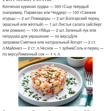
Копченая куриная грудка — 300 гСыр твёрдый
(например, Пармезан или Чеддер) — 100 гСвежие
огурцы — 2 шт.Помидоры — 2 шт.Болгарский перец
(красный или жёлтый) — 1 шт.Листья салата (айсберг
или романо) — 100 гЯйца — 2 шт.Зеленый лук или
петрушка для украшения — по вкусуДля
заправки:Сметана или натуральный йогурт — 2 ст.
л.Майонез — 2 ст. л.Чеснок — 1 зубчикСоль и перец —
по вкусуЛимонный сок — 1 ч. л.