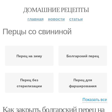
ДОМАШНИЕ РЕЦЕПТЫ
главная
новости
статьи
Перцы со свининой
Перец на зиму
Болгарский перец
Перец без
Перец для
стерилизации
фарширования
Показать все
Как закрыть болгарский перец на
Консервированные
Перцы на зиму