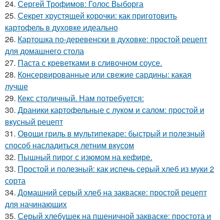
24.
Сергей Трофимов: Голос Выборга
25.
Секрет хрустящей корочки: как приготовить
картофель в духовке идеально
26.
Картошка по-деревенски в духовке: простой рецепт
для домашнего стола
27.
Паста с креветками в сливочном соусе.
28.
Консервированные или свежие сардины: какая
лучше
29.
Кекс столичный. Нам потребуется:
30.
Драники картофельные с луком и салом: простой и
вкусный рецепт
31.
Овощи гриль в мультипекаре: быстрый и полезный
способ насладиться летним вкусом
32.
Пышный пирог с изюмом на кефире.
33.
Простой и полезный: как испечь серый хлеб из муки 2
сорта
34.
Домашний серый хлеб на закваске: простой рецепт
для начинающих
35.
Серый хлебушек на пшеничной закваске: простота и