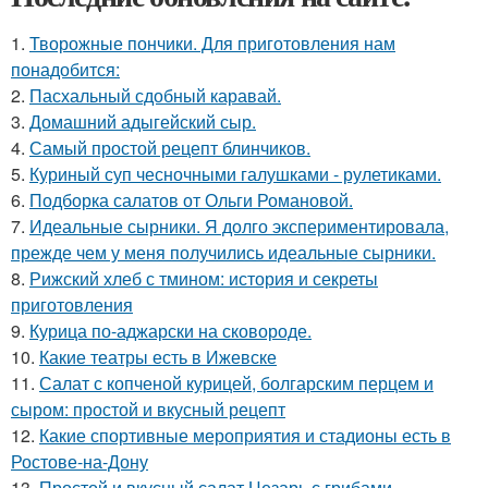
1.
Творожные пончики. Для приготовления нам
понадобится:
2.
Пасхальный сдобный каравай.
3.
Домашний адыгейский сыр.
4.
Самый простой рецепт блинчиков.
5.
Куриный суп чесночными галушками - рулетиками.
6.
Подборка салатов от Ольги Романовой.
7.
Идеальные сырники. Я долго экспериментировала,
прежде чем у меня получились идеальные сырники.
8.
Рижский хлеб с тмином: история и секреты
приготовления
9.
Курица по-аджарски на сковороде.
10.
Какие театры есть в Ижевске
11.
Салат с копченой курицей, болгарским перцем и
сыром: простой и вкусный рецепт
12.
Какие спортивные мероприятия и стадионы есть в
Ростове-на-Дону
13.
Простой и вкусный салат Цезарь с грибами