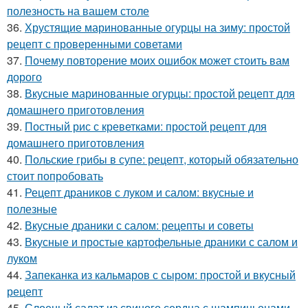
полезность на вашем столе
36.
Хрустящие маринованные огурцы на зиму: простой
рецепт с проверенными советами
37.
Почему повторение моих ошибок может стоить вам
дорого
38.
Вкусные маринованные огурцы: простой рецепт для
домашнего приготовления
39.
Постный рис с креветками: простой рецепт для
домашнего приготовления
40.
Польские грибы в супе: рецепт, который обязательно
стоит попробовать
41.
Рецепт драников с луком и салом: вкусные и
полезные
42.
Вкусные драники с салом: рецепты и советы
43.
Вкусные и простые картофельные драники с салом и
луком
44.
Запеканка из кальмаров с сыром: простой и вкусный
рецепт
45.
Слоеный салат из свиного сердца с шампиньонами..