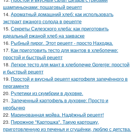
шампиньонами: пошаговый рецепт
14.
Ароматный домашний хлеб: как использовать
экстракт ржаного солода в рецепте
15.
Секреты Силезского хлеба: как приготовить
идеальный ржаной хлеб на закваске
16.
Рыбный пирог. Этот рецепт - просто Находка.
17.
Как приготовить тесто для мантов в хлебопечке:
простой и быстрый рецепт
18.
Легкое тесто для мант в хлебопечке Gorenje: простой
и быстрый рецепт
19.
Простой и вкусный рецепт картофеля запечённого в
пергаменте
20.
Рулетики из скумбрии в духовке.
21.
Запеченный картофель в духовке: Просто и
необычно
22.
Маринованная мойва. Надёжный рецепт!
23.
Пирожное "Картошка". Такую картошку,
приготовленную из печенья и сгущёнки, люблю с детства.