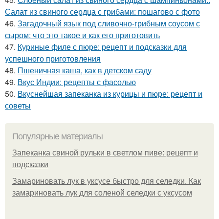
Салат из свиного сердца с грибами: пошагово с фото
46.
Загадочный язык под сливочно-грибным соусом с
сыром: что это такое и как его приготовить
47.
Куриные филе с пюре: рецепт и подсказки для
успешного приготовления
48.
Пшеничная каша, как в детском саду
49.
Вкус Индии: рецепты с фасолью
50.
Вкуснейшая запеканка из курицы и пюре: рецепт и
советы
Популярные материалы
Запеканка свиной рульки в светлом пиве: рецепт и
подсказки
Замариновать лук в уксусе быстро для селедки. Как
замариновать лук для соленой селедки с уксусом