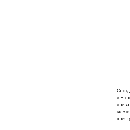
Сегод
и мор
или х
можно
прист