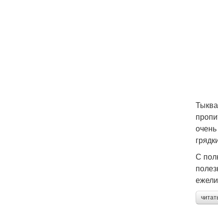
Тыква
пропи
очень
грядки
С пол
полез
ежели
читат