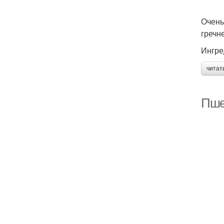
Очень
гречн
Ингре
читат
Пше