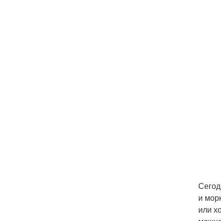
Сегод
и мор
или х