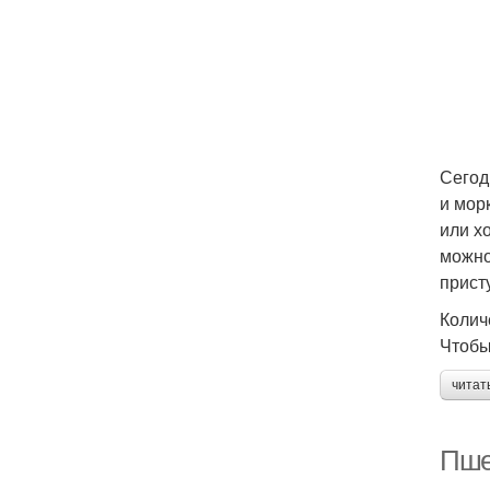
Сегод
и мор
или х
можно
прист
Колич
Чтобы
читат
Пше