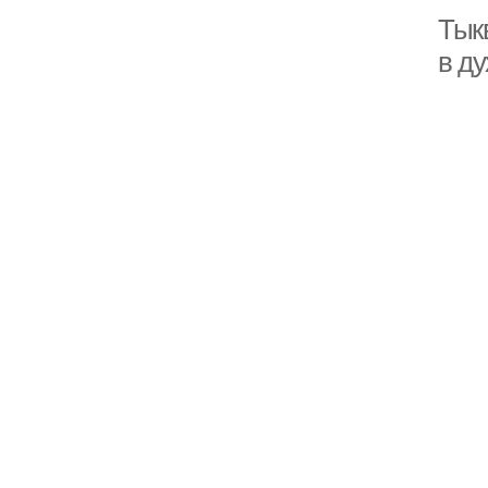
Тык
в ду