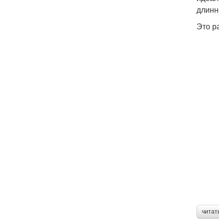
длинн
Это р
читат