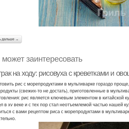
ь дальше →
 может заинтересовать
рак на ходу: рисовуха с креветками и ов
товить рис с морепродуктами в мультиварке гораздо проще
родукты (свежих-то не достать), приготовленные в мультив
товления: рис является ключевым элементом в китайской к
л в xv веке и с тех пор стал неотъемлемой частью нашей ку
иться с вами рецептом риса с морепродуктами в мультиварке
ательно.