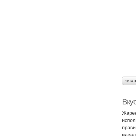
читат
Вку
Жарен
испол
прави
идеал