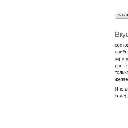
читат
Вку
сорто
наибо
курин
расчё
тольк
желае
Иногд
содер