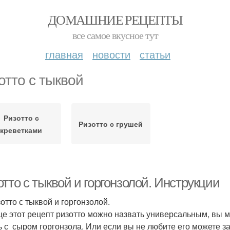
ДОМАШНИЕ РЕЦЕПТЫ
все самое вкусное тут
главная
новости
статьи
отто с тыквой
Ризотто с
Ризотто с грушей
креветками
тто с тыквой и горгонзолой. Инструкции
то с тыквой и горгонзолой.
е этот рецепт ризотто можно назвать универсальным, вы мо
ь с сыром горгонзола. Или если вы не любите его можете з