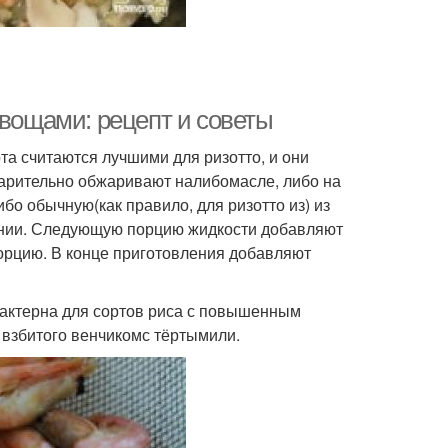
овощами: рецепт и советы
та считаются лучшими для ризотто, и они
варительно обжаривают налибомасле, либо на
ибо обычную(как правило, для ризотто из) из
вании. Следующую порцию жидкости добавляют
порцию. В конце приготовления добавляют
рактерна для сортов риса с повышенным
 взбитого венчикомс тёртымили.