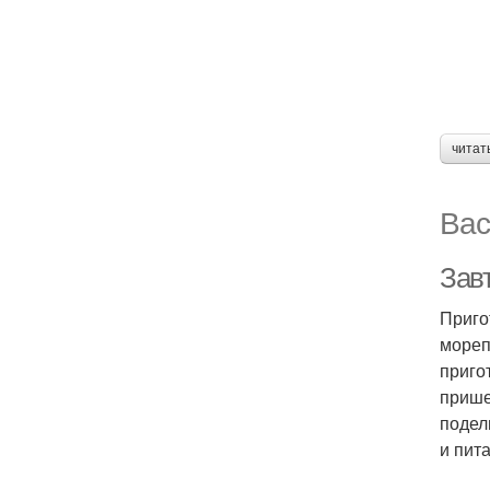
читат
Вас
Завт
Приго
мореп
приго
прише
подел
и пит