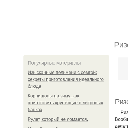
Риз
Популярные материалы
Изысканные пельмени с семгой:
секреты приготовления идеального
блюда
Корнишоны на зиму: как
Ризо
приготовить хрустящие в литровых
банках
Ризот
Вообщ
Рулет, который не ломается.
делат