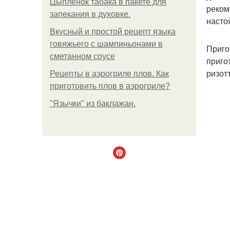
Цыплёнок табака в пакете для
реком
запекания в духовке.
насто
Вкусный и простой рецепт языка
говяжьего с шампиньонами в
Приго
сметанном соусе
приго
ризот
Рецепты в аэрогриле плов. Как
приготовить плов в аэрогриле?
"Язычки" из баклажан.