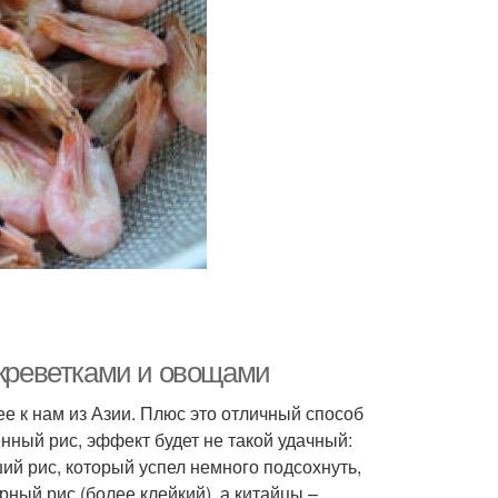
 креветками и овощами
е к нам из Азии. Плюс это отличный способ
енный рис, эффект будет не такой удачный:
ий рис, который успел немного подсохнуть,
ный рис (более клейкий), а китайцы –