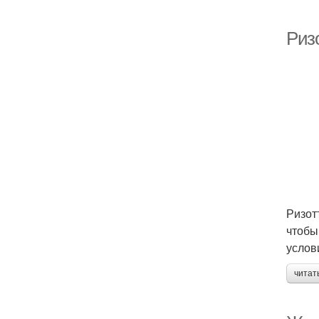
Ризо
Ризот
чтобы
услов
читат