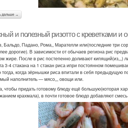
ь дальше →
сный и полезный ризотто с креветками и 
в, Бальдо, Падано, Рома,, Марателли или(последние три сор
лее дорогие). В зависимости от обычаев региона рис пред
ом жире. После в рис постепенно доливают кипящий(из,,,) л
та 3-4 стакана на 1 стакан риса ипри постоянном помеши
о тогда, когда зёрнышки риса впитали в себя предыдущую 
мый наполнитель — мясо,,, овощи или.
а, чтобы придать готовому блюду ещё большую(которая ха
жанием крахмала), в почти готовое блюдо добавляют смесь