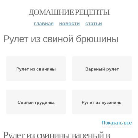
ДОМАШНИЕ РЕЦЕПТЫ
главная
новости
статьи
Рулет из свиной брюшины
Рулет из свинины
Вареный рулет
Свиная грудинка
Рулет из пузанины
Показать все
Рулет из свинины вареный в
Рулет из сала
Фаршированный рулет