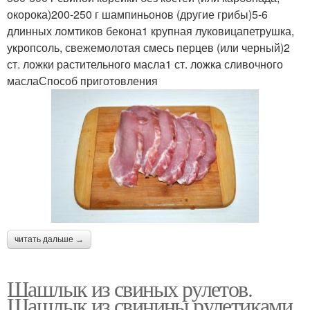
окорока)200-250 г шампиньонов (другие грибы)5-6
длинных ломтиков бекона1 крупная луковицапетрушка,
укропсоль, свежемолотая смесь перцев (или черный)2
ст. ложки растительного масла1 ст. ложка сливочного
маслаСпособ приготовления
читать дальше →
Шашлык из свиных рулетов.
Шашлык из свинины рулетиками