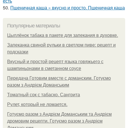
есть
50.
Пшеничная каша » вкусно и просто. Пшеничная каша
Популярные материалы
Цыплёнок табака в пакете для запекания в духовке.
Запеканка свиной рульки в светлом пиве: рецепт и
подсказки
Вкусный и простой рецепт языка говяжьего с
шампиньонами в сметанном соусе
Передача Готовим вместе с доманским. Готуємо
разом з Андрієм Доманським
Томатный сок с табаско. Сангрита
Рулет, который не ломается.
Готуємо разом з Андрієм Доманським та Андрієм
дромовим рецепти. Готуємо разом з Андрієм
Доманським