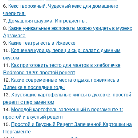
6.
Кекс творожный. Чудесный кекс для домашнего
чаепития!
7.
Домашняя шаурма. Ингредиенты.
8.
Какие уникальные экспонаты можно увидеть в музеях
Арзамаса
9.
Какие театры есть в Ижевске
10.
Копченая курица, перец и сыр: салат с дымным
вкусом
11.
Как приготовить тесто для мантов в хлебопечке
Redmond 1920: простой рецепт
12.
Какие современные места отдыха появились в
Липецке в последние годы
13.
Хрустящие картофельные чипсы в духовке: простой
рецепт с пергаментом
14.
Молодой картофель запеченный в пергаменте 1:
простой и вкусный рецепт
15.
Простой и Вкусный Рецепт Запеченной Картошки на
Пергаменте