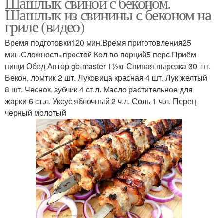
Шашлык свиной с беконом.
Шашлык из свинины с беконом на
гриле (видео)
Время подготовки120 мин.Время приготовления25
мин.Сложность простой Кол-во порций5 перс.Приём
пищи Обед Автор gb-master 11⁄2кг Свиная вырезка 30 шт.
Бекон, ломтик 2 шт. Луковица красная 4 шт. Лук желтый
8 шт. Чеснок, зубчик 4 ст.л. Масло растительное для
жарки 6 ст.л. Уксус яблочный 2 ч.л. Соль 1 ч.л. Перец
черный молотый