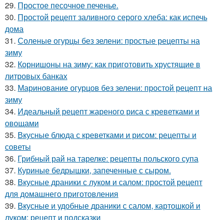
29.
Простое песочное печенье.
30.
Простой рецепт заливного серого хлеба: как испечь
дома
31.
Соленые огурцы без зелени: простые рецепты на
зиму
32.
Корнишоны на зиму: как приготовить хрустящие в
литровых банках
33.
Маринование огурцов без зелени: простой рецепт на
зиму
34.
Идеальный рецепт жареного риса с креветками и
овощами
35.
Вкусные блюда с креветками и рисом: рецепты и
советы
36.
Грибный рай на тарелке: рецепты польского супа
37.
Куриные бедрышки, запеченные с сыром.
38.
Вкусные драники с луком и салом: простой рецепт
для домашнего приготовления
39.
Вкусные и удобные драники с салом, картошкой и
луком: рецепт и подсказки