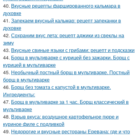
40.
Вкусные рецепты фаршированного кальмара в
духовке
41.
Запекаем вкусный кальмар: рецепт запеканки в
духовке
42.
Сохраним вкус лета: рецепт аджики из свеклы на
зиму
43.
Вкусные свиные языки с грибами: рецепт и подсказки
44.
Борщ в мультиварке с курицей без зажарки. Борщ с
курицей в мультиварке
45.
Необычный постный борщ в мультиварке. Постный
борщ в мультиварке
46.
Борщ без томата с капустой в мультиварке.
Ингредиенты:
47.
Борщ в мультиварке за 1 час. Борщ классический в
мультиварке
48.
Взрыв вкуса: воздушное картофельное пюре и
куриное филе с подливкой
49.
Недорогие и вкусные рестораны Еревана: где и что