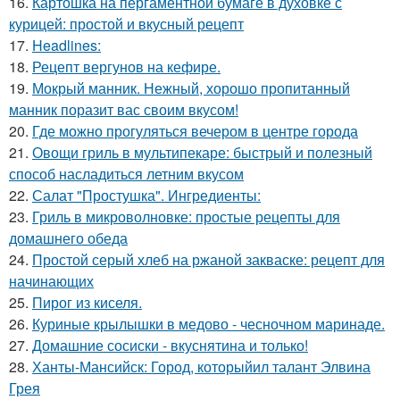
16.
Картошка на пергаментной бумаге в духовке с
курицей: простой и вкусный рецепт
17.
Headlines:
18.
Рецепт вергунов на кефире.
19.
Мокрый манник. Нежный, хорошо пропитанный
манник поразит вас своим вкусом!
20.
Где можно прогуляться вечером в центре города
21.
Овощи гриль в мультипекаре: быстрый и полезный
способ насладиться летним вкусом
22.
Салат "Простушка". Ингредиенты:
23.
Гриль в микроволновке: простые рецепты для
домашнего обеда
24.
Простой серый хлеб на ржаной закваске: рецепт для
начинающих
25.
Пирог из киселя.
26.
Куриные крылышки в медово - чесночном маринаде.
27.
Домашние сосиски - вкуснятина и только!
28.
Ханты-Мансийск: Город, которыйил талант Элвина
Грея