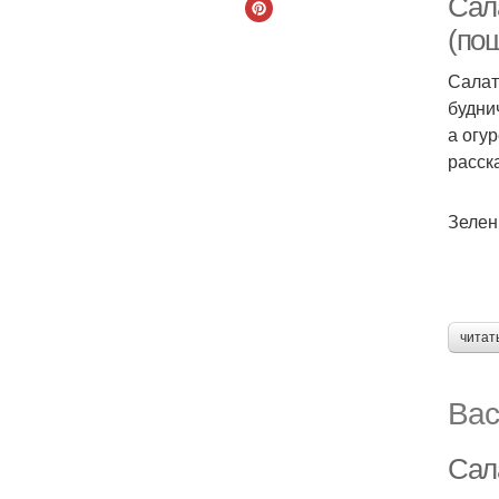
Сала
(по
Салат
будни
а огу
расск
Зелен
читат
Вас
Сал