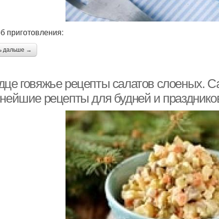
б приготовления:
ь дальше →
дце говяжье рецепты салатов слоеных. С
снейшие рецепты для будней и празднико