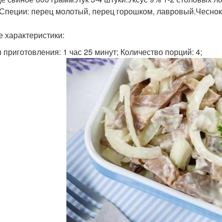
.Специи: перец молотый, перец горошком, лавровый.Чеснок
 характеристики:
 приготовления: 1 час 25 минут; Количество порций: 4;