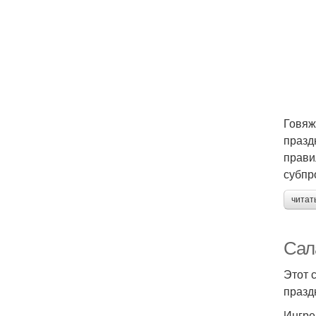
Говяж
празд
прави
субпр
читат
Сала
Этот 
празд
Ингре