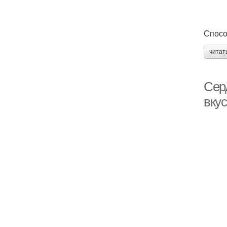
Спосо
читат
Сер
вку