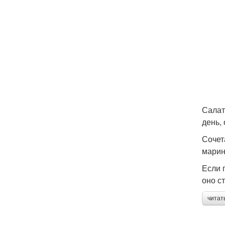
Салат
день, 
Сочет
марин
Если 
оно с
читат