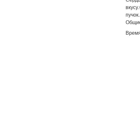
вкусу
пучок.
Общие
Время