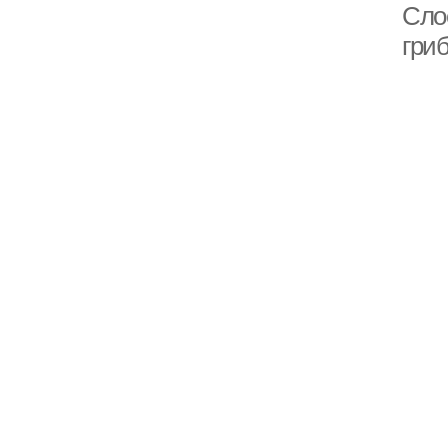
Сло
гри