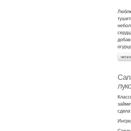
Люблю
тушит
небол
сердц
добав
огурц
читат
Сал
лук
Класс
займе
сдела
Ингре
Сердц