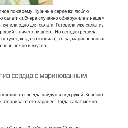
усное по-своему. Куриные сердечки люблю
блю салатики.Вчера случайно обнаружила в нашем
купила одно для салата. Готовила уже салат из
ороший – ничего лишнего. Но сегодня решила
 штучек, когда я готовила), сыра, маринованных
очень нежно и вкусно.
ат из сердца с маринованным
ингредиенты всегда найдутся под рукой. Конечно
и отваривают его заранее. Тогда салат можно
ожки.Сахар 1-2 чайные ложки.Соль по