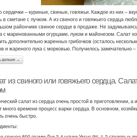
 сердечки – куриные, свиные, говяжьи. Каждое из них – вк
ь в сметане с лучком. А из свиного и говяжьего сердца лю
ьшом райончике свиное сердце в продаже. Не задумываясь, 
а с маринованными огурцами, луком и майонезом. Салат х
ить дополнительно жаренных грибочков (осталось несколько
ов и жареного лука с морковью. Получилось замечательно – 
ь дальше →
ат из свиного или говяжьего сердца. Сал
ом
ический салат из сердца очень простой в приготовлении, а 
т много времени процесс варки сердца. В основном, хозяйк
ть очень быстро.
диенты:
е свиное 800 грамм.Лук 3-4 штуки.Уксус 9% 1-2 столовых л