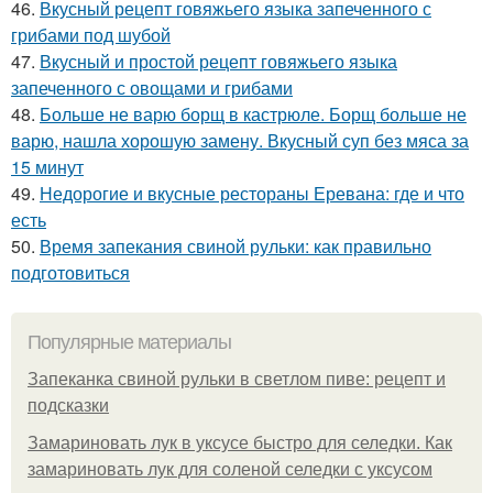
46.
Вкусный рецепт говяжьего языка запеченного с
грибами под шубой
47.
Вкусный и простой рецепт говяжьего языка
запеченного с овощами и грибами
48.
Больше не варю борщ в кастрюле. Борщ больше не
варю, нашла хорошую замену. Вкусный суп без мяса за
15 минут
49.
Недорогие и вкусные рестораны Еревана: где и что
есть
50.
Время запекания свиной рульки: как правильно
подготовиться
Популярные материалы
Запеканка свиной рульки в светлом пиве: рецепт и
подсказки
Замариновать лук в уксусе быстро для селедки. Как
замариновать лук для соленой селедки с уксусом