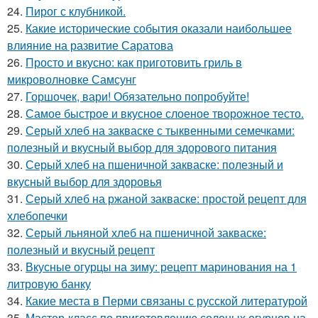
24.
Пирог с клубникой.
25.
Какие исторические события оказали наибольшее
влияние на развитие Саратова
26.
Просто и вкусно: как приготовить гриль в
микроволновке Самсунг
27.
Горшочек, вари! Обязательно попробуйте!
28.
Самое быстрое и вкусное слоеное творожное тесто.
29.
Серый хлеб на закваске с тыквенными семечками:
полезный и вкусный выбор для здорового питания
30.
Серый хлеб на пшеничной закваске: полезный и
вкусный выбор для здоровья
31.
Серый хлеб на ржаной закваске: простой рецепт для
хлебопечки
32.
Серый льняной хлеб на пшеничной закваске:
полезный и вкусный рецепт
33.
Вкусные огурцы на зиму: рецепт маринования на 1
литровую банку
34.
Какие места в Перми связаны с русской литературой
35.
Мастер-класс по приготовлению соленых огурцов на