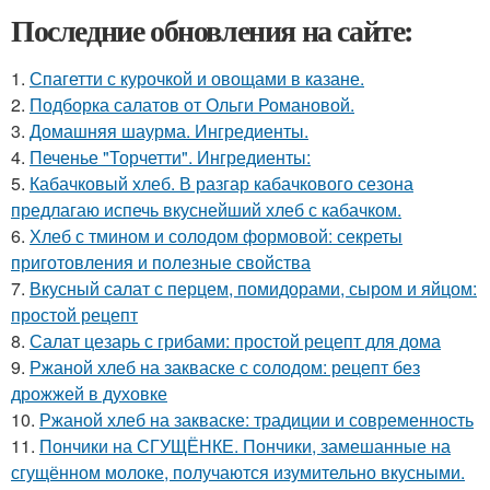
Последние обновления на сайте:
1.
Спагетти с курочкой и овощами в казане.
2.
Подборка салатов от Ольги Романовой.
3.
Домашняя шаурма. Ингредиенты.
4.
Печенье "Торчетти". Ингредиенты:
5.
Кабачковый хлеб. В разгар кабачкового сезона
предлагаю испечь вкуснейший хлеб с кабачком.
6.
Хлеб с тмином и солодом формовой: секреты
приготовления и полезные свойства
7.
Вкусный салат с перцем, помидорами, сыром и яйцом:
простой рецепт
8.
Салат цезарь с грибами: простой рецепт для дома
9.
Ржаной хлеб на закваске с солодом: рецепт без
дрожжей в духовке
10.
Ржаной хлеб на закваске: традиции и современность
11.
Пончики на СГУЩЁНКЕ. Пончики, замешанные на
сгущённом молоке, получаются изумительно вкусными.