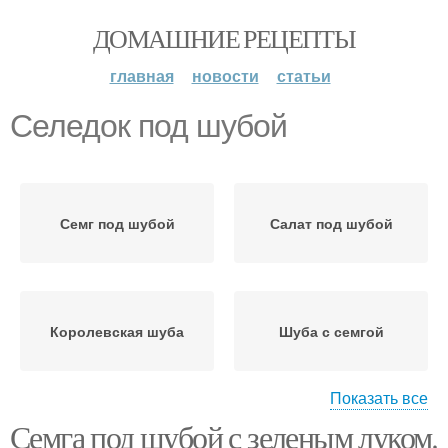
ДОМАШНИЕ РЕЦЕПТЫ
главная
новости
статьи
Селедок под шубой
Семг под шубой
Салат под шубой
Королевская шуба
Шуба с семгой
Показать все
Семга под шубой с зеленым луком.
Царская шуба
Лосось под шубой