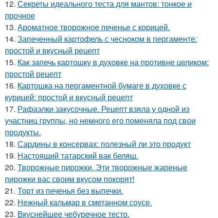
12.
Секреты идеального теста для мантов: тонкое и
прочное
13.
Ароматное творожное печенье с корицей.
14.
Запеченный картофель с чесноком в пергаменте:
простой и вкусный рецепт
15.
Как запечь картошку в духовке на противне целиком:
простой рецепт
16.
Картошка на пергаментной бумаге в духовке с
курицей: простой и вкусный рецепт
17.
Рафаэлки закусочные. Рецепт взяла у одной из
участниц группы, но немного его поменяла под свои
продукты.
18.
Сардины в консервах: полезный ли это продукт
19.
Настоящий татарский вак беляш.
20.
Творожные пирожки. Эти творожные жареные
пирожки вас своим вкусом покорят!
21.
Торт из печенья без выпечки.
22.
Нежный кальмар в сметанном соусе.
23.
Вкуснейшее чебуречное тесто.