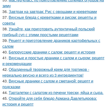
зиму
36.
Завтрак на завтрак: Рис с овощами и креветками
37.
Вкусные блюда с креветками и рисом: рецепты и
советы
38.
Узнайте, как приготовить аутентичный польский
грибный суп с этими простыми рецептами
39.
Рецепт и приготовление драников картофельных с
салом
40.
Белорусские драники с салом: рецепт и история
41.
Вкусные и простые драники с салом и сыром: рецепт
и рекомендации
42.
Обалденный творожный крем для тортиков -
нереально вкусно и всего из 3 ингредиентов!
43.
Вкусные драники с салом и сметаной: рецепт и
подсказки
44.
Тарталетки с салатом из печени трески, яйца и сыра.
45.
Откройте для себя блюдо Армана Давлетьярова:
история и рецепт