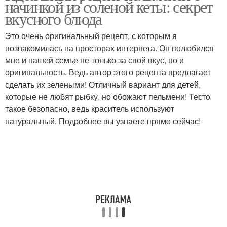
начинкой из соленой кеты: секрет
постные пельмени
вкусного блюда
Это очень оригинальный рецепт, с которым я
познакомилась на просторах интернета. Он полюбился
Пельмени с рыбой
Постные пельмени
мне и нашей семье не только за свой вкус, но и
оригинальность. Ведь автор этого рецепта предлагает
сделать их зелеными! Отличный вариант для детей,
которые не любят рыбку, но обожают пельмени! Тесто
Соус для пельменей
Горчица для пельменей
такое безопасно, ведь краситель используют
натуральный. Подробнее вы узнаете прямо сейчас!
Хрен для пельменей
Пельмени с лососем