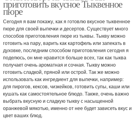
приготовить вкусное Тыквенное
пюре
Сегодня я вам покажу, как я готовлю вкусное тыквенное
пюре для своей выпечки и десертов. Существует много
Сок без косточек
Сок для организма
способов приготовления пюре из тыквы. Тыкву можно
готовить на пару, варить как картофель или запекать в
духовке, последним способом приготовления сегодня я
поделюсь, он мне нравится больше всех, так как тыква
Сок на зиму
получает очень ароматная и сочная. Тыкву можно
готовить сладкой, пряной или острой. Так же можно
использовать как ингредиент для выпечки, например:
для пирогов, кексов, чизкейков, готовить супы, каши или
кушать как самостоятельное блюдо. Также, очень важно
выбрать вкусную и сладкую тыкву с насыщенной
оранжевой мякотью, именно от нее будет зависеть вкус и
цвет ваших блюд.