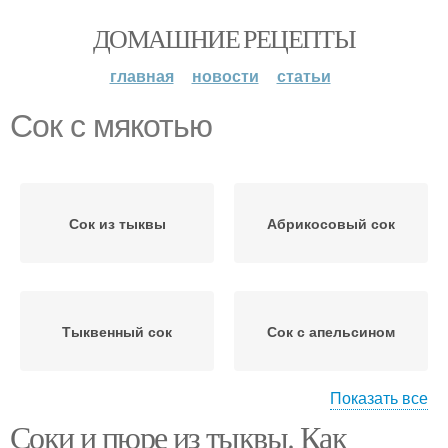
ДОМАШНИЕ РЕЦЕПТЫ
главная
новости
статьи
Сок с мякотью
Сок из тыквы
Абрикосовый сок
Тыквенный сок
Сок с апельсином
Показать все
Соки и пюре из тыквы. Как
Томатный сок
Сок с сельдереем