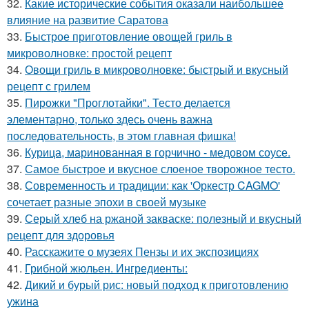
32.
Какие исторические события оказали наибольшее
влияние на развитие Саратова
33.
Быстрое приготовление овощей гриль в
микроволновке: простой рецепт
34.
Овощи гриль в микроволновке: быстрый и вкусный
рецепт с грилем
35.
Пирожки "Проглотайки". Тесто делается
элементарно, только здесь очень важна
последовательность, в этом главная фишка!
36.
Курица, маринованная в горчично - медовом соусе.
37.
Самое быстрое и вкусное слоеное творожное тесто.
38.
Современность и традиции: как 'Оркестр CAGMO'
сочетает разные эпохи в своей музыке
39.
Серый хлеб на ржаной закваске: полезный и вкусный
рецепт для здоровья
40.
Расскажите о музеях Пензы и их экспозициях
41.
Грибной жюльен. Ингредиенты:
42.
Дикий и бурый рис: новый подход к приготовлению
ужина