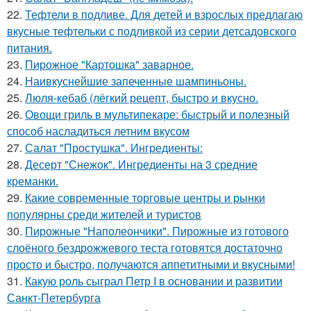
22.
Тефтели в подливе. Для детей и взрослых предлагаю
вкусные тефтельки с подливкой из серии детсадовского
питания.
23.
Пирожное "Картошка" заварное.
24.
Наивкуснейшие запеченные шампиньоны.
25.
Люля-кебаб (лёгкий рецепт, быстро и вкусно.
26.
Овощи гриль в мультипекаре: быстрый и полезный
способ насладиться летним вкусом
27.
Салат "Простушка". Ингредиенты:
28.
Десерт "Снежок". Ингредиенты на 3 средние
креманки.
29.
Какие современные торговые центры и рынки
популярны среди жителей и туристов
30.
Пирожные "Наполеончики". Пирожные из готового
слоёного бездрожжевого теста готовятся достаточно
просто и быстро, получаются аппетитными и вкусными!
31.
Какую роль сыграл Петр I в основании и развитии
Санкт-Петербурга