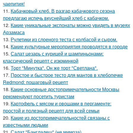
чаепития!
11.
Кабачковый хлеб. В разгар кабачкового сезона
предлагаю испечь вкуснейший хлеб с кабачком.
12.
Какие уникальные экспонаты можно увидеть в музеях
Арзамаса
13.
Рулетики из слоеного теста с колбасой и сыром.
14.
Какие культурные мероприятия проводятся в городе
15.
Салат цезарь с курицей и шампиньонами:
классический рецепт с изюминкой
16.
Торт "Минутка". Он же торт "Светлана".
17.
Простое и быстрое тесто для мантов в хлебопечке
Redmond: пошаговый рецепт
18.
Какие основные достопримечательности Москвы
рекомендуют посетить туристам
19.
Картофель с мясом и овощами в пергаменте:
простой и полезный рецепт для всей семьи
20.
Какие из достопримечательностей связаны с
известными людьми
21.
Салат "Бангладеш" (не мимоза).