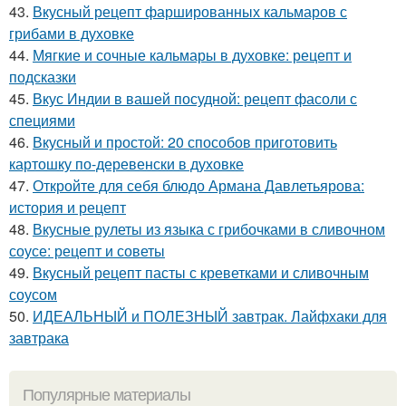
43.
Вкусный рецепт фаршированных кальмаров с
грибами в духовке
44.
Мягкие и сочные кальмары в духовке: рецепт и
подсказки
45.
Вкус Индии в вашей посудной: рецепт фасоли с
специями
46.
Вкусный и простой: 20 способов приготовить
картошку по-деревенски в духовке
47.
Откройте для себя блюдо Армана Давлетьярова:
история и рецепт
48.
Вкусные рулеты из языка с грибочками в сливочном
соусе: рецепт и советы
49.
Вкусный рецепт пасты с креветками и сливочным
соусом
50.
ИДЕАЛЬНЫЙ и ПОЛЕЗНЫЙ завтрак. Лайфхаки для
завтрака
Популярные материалы