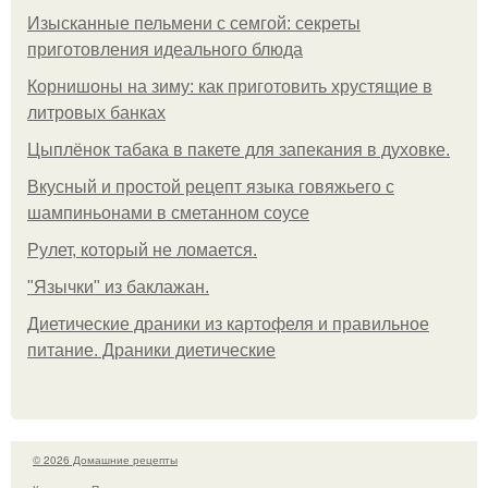
Изысканные пельмени с семгой: секреты
приготовления идеального блюда
Корнишоны на зиму: как приготовить хрустящие в
литровых банках
Цыплёнок табака в пакете для запекания в духовке.
Вкусный и простой рецепт языка говяжьего с
шампиньонами в сметанном соусе
Рулет, который не ломается.
"Язычки" из баклажан.
Диетические драники из картофеля и правильное
питание. Драники диетические
© 2026 Домашние рецепты