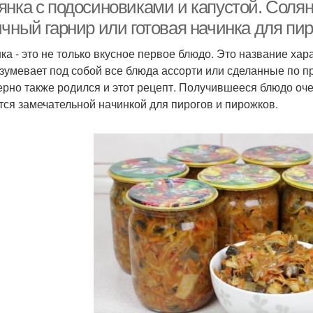
подосиновиками
нка с подосиновиками и капустой. Солянк
ичный гарнир или готовая начинка для пи
ка - это не только вкусное первое блюдо. Это название хар
олянка с солеными
зумевает под собой все блюда ассорти или сделанные по при
огурцами
рно также родился и этот рецепт. Получившееся блюдо очен
тся замечательной начинкой для пирогов и пирожков.