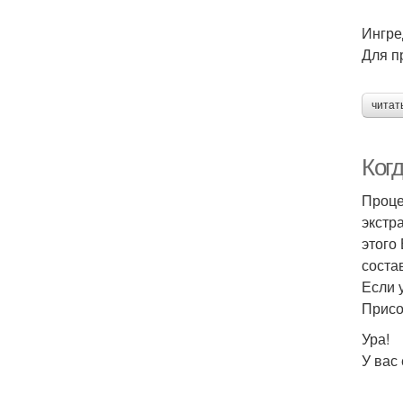
Ингре
Для п
читат
Когд
Проце
экстр
этого
соста
Если 
Присо
Ура!
У вас