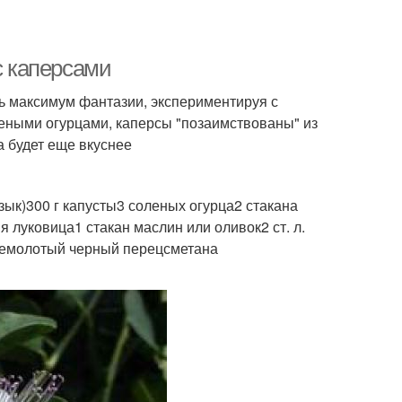
с каперсами
ть максимум фантазии, экспериментируя с
леными огурцами, каперсы "позаимствованы" из
на будет еще вкуснее
язык)300 г капусты3 соленых огурца2 стакана
 луковица1 стакан маслин или оливок2 ст. л.
ежемолотый черный перецсметана