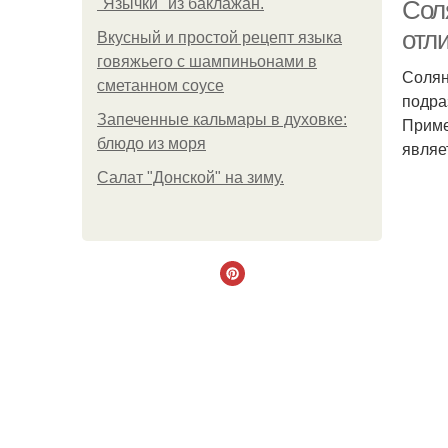
"Язычки" из баклажан.
Соля
отл
Вкусный и простой рецепт языка
говяжьего с шампиньонами в
Солян
С
сметанном соусе
подра
Запеченные кальмары в духовке:
Приме
блюдо из моря
являе
Салат "Донской" на зиму.