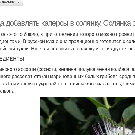
ь дальше →
а добавлять каперсы в солянку. Солянка 
ка - это то блюдо, в приготовлении которого можно прояви
диентами. В русской кухне она традиционно готовится с со
ейской кухни. Но если положить в солянку и то, и другое, о
ЕДИЕНТЫ
 мясного ассорти (сосиски, ветчина, полукопченая колбаса, 
чного рассола1 стакан маринованных белых грибов1 средняя
сов1 лимонпучок укропа2 ст. л. оливкового масласоль, св
ульона: