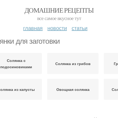
ДОМАШНИЕ РЕЦЕПТЫ
все самое вкусное тут
главная
новости
статьи
янки для заготовки
Солянка с
Солянка из грибов
Гр
подосиновиками
олянка из капусты
Овощная солянка
Сол
Солянки с
олянка с рыжиками
Сол