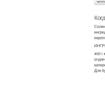
читат
Когд
Солян
ингре
европ
ИНГР
400 г
огуре
капер
Для б