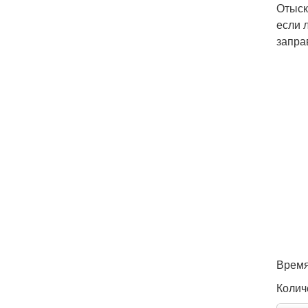
Отыск
если 
запра
Время
Колич