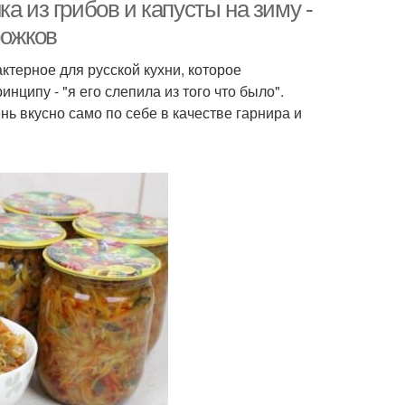
а из грибов и капусты на зиму -
рожков
актерное для русской кухни, которое
нципу - "я его слепила из того что было".
ь вкусно само по себе в качестве гарнира и