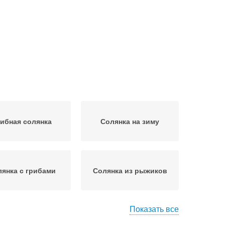
ибная солянка
Солянка на зиму
янка с грибами
Солянка из рыжиков
Показать все
янка с каперсами
Сборная солянка