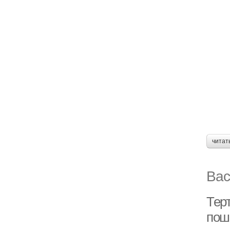
читат
Вас
Тер
пош