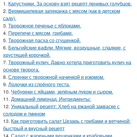
1.
Капустники. За основу взят рецепт ленивых голубцов.
2.
Вермишелевая запеканка с мясом (как в детском
саду).
3.
Творожное печенье с яблоками.
4.
Перепечи с мясом, грибами.
5.
Творожная пасха со сгущенкой.
6.
Бельгийские вафли. Мягкие, воздушные, сладкие, с
хрустящей корочкой.
7.
Творожный кулич. Давно хотела приготовить кулич на
основе творога.
8.
Слоенки с творожной начинкой и изюмом.
9.
Лодочки из слоёного теста.
10.
Чебуреки с яйцами, зелёным луком и сыром.
11.
Домашний лимонад. Ингредиенты:
12.
Уникальный рецепт: Хлеб на ржаной закваске с
солодом и тмином
13.
Как приготовить салат Цезарь с грибами и ветчиной:
быстрый и вкусный рецепт
14.
Салат с жареными вешенками и крабовыми