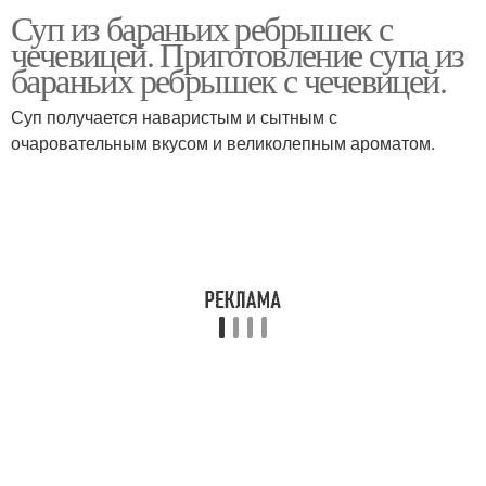
Суп из бараньих ребрышек с
Ребрышки в
Суп из чечевицы
чечевицей. Приготовление супа из
мультиварке
бараньих ребрышек с чечевицей.
Суп получается наваристым и сытным с
очаровательным вкусом и великолепным ароматом.