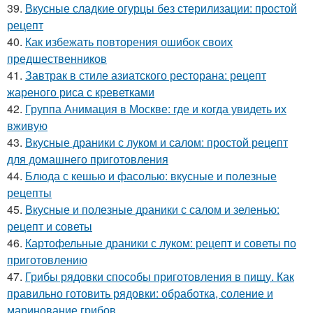
39.
Вкусные сладкие огурцы без стерилизации: простой
рецепт
40.
Как избежать повторения ошибок своих
предшественников
41.
Завтрак в стиле азиатского ресторана: рецепт
жареного риса с креветками
42.
Группа Анимация в Москве: где и когда увидеть их
вживую
43.
Вкусные драники с луком и салом: простой рецепт
для домашнего приготовления
44.
Блюда с кешью и фасолью: вкусные и полезные
рецепты
45.
Вкусные и полезные драники с салом и зеленью:
рецепт и советы
46.
Картофельные драники с луком: рецепт и советы по
приготовлению
47.
Грибы рядовки способы приготовления в пищу. Как
правильно готовить рядовки: обработка, соление и
маринование грибов