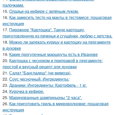
палочками.
15.
Оладьи на кефире с зелёным луком.
16.
Как замесить тесто на манты в тестомесе: пошаговая
инструкция
17.
Пирожное "Картошка". Такую картошку,
приготовленную из печенья и сгущёнки, люблю с детства.
18.
Можно ли запекать курицу и картошку на пергаменте
в духовке
19.
Какие прогулочные маршруты есть в Иванове
20.
Картошка с чесноком и приправой в пергаменте:
простой и вкусный рецепт для духовки
21.
Салат "Бангладеш" (не мимоза).
22.
Соус чесночный. Ингредиенты:
23.
Драники. Ингредиенты: Картофель - 1 кг.
24.
Курочка в кефире.
25.
Маринованные шампиньоны "2 часа".
26.
Как приготовить гриль в микроволновке: пошаговая
инструкция