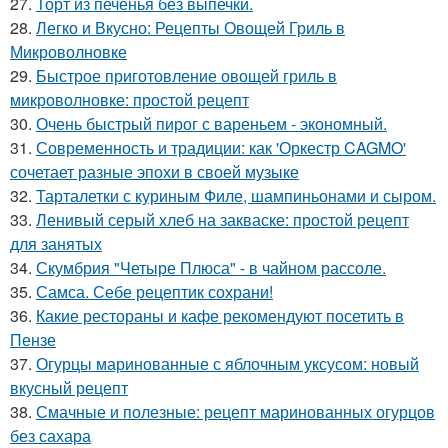
27.
Торт из печенья без выпечки.
28.
Легко и Вкусно: Рецепты Овощей Гриль в
Микроволновке
29.
Быстрое приготовление овощей гриль в
микроволновке: простой рецепт
30.
Очень быстрый пирог с вареньем - экономный.
31.
Современность и традиции: как 'Оркестр CAGMO'
сочетает разные эпохи в своей музыке
32.
Тарталетки с куриным Филе, шампиньонами и сыром.
33.
Ленивый серый хлеб на закваске: простой рецепт
для занятых
34.
Скумбрия "Четыре Плюса" - в чайном рассоле.
35.
Самса. Себе рецептик сохрани!
36.
Какие рестораны и кафе рекомендуют посетить в
Пензе
37.
Огурцы маринованные с яблочным уксусом: новый
вкусный рецепт
38.
Смачные и полезные: рецепт маринованных огурцов
без сахара