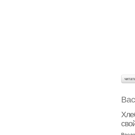
читат
Вас
Хле
сво
Введ