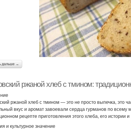
ь дальше →
овский ржаной хлеб с тмином: традицион
ение
ский ржаной хлеб с тмином — это не просто выпечка, это ча
льный вкус и аромат завоевали сердца гурманов по всему м
ционном рецепте приготовления этого хлеба, его истории и
ия и культурное значение