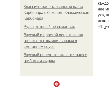
каждо
Классическая итальянская паста
нее м
Карбонара с беконом. Классическая
уха, 
Карбонара
испол
✅Щучь
Рулет, который не ломается.
Вкусный и простой рецепт языка
говяжьего с шампиньонами в
сметанном соусе
Вкусный рецепт говяжьего языка с
грибами и сыром