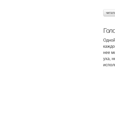
читат
Гол
Одной
каждо
нее м
уха, 
испол