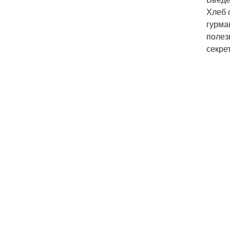
Хлеб 
гурма
полез
секре