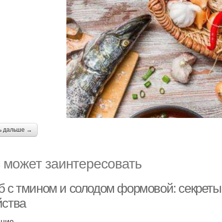
ь дальше →
 может заинтересовать
б с тмином и солодом формовой: секреты
йства
ение