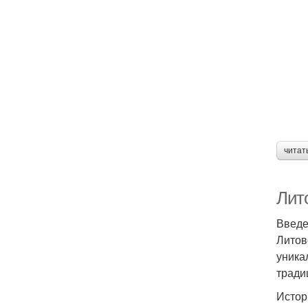
читат
Лит
Введ
Литов
уника
тради
Истор