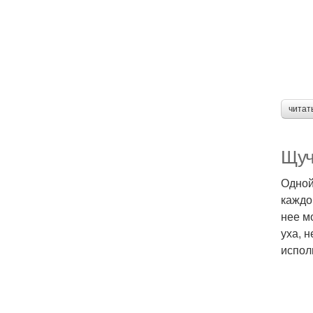
читат
Щуч
Одной
каждо
нее м
уха, 
испол