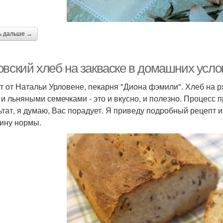
ь дальше →
овский хлеб на закваске в домашних усло
т от Натальи Урловене, пекарня "Диона фэмили". Хлеб на 
 и льняными семечками - это и вкусно, и полезно. Процесс 
ьтат, я думаю, Вас порадует. Я приведу подробный рецепт 
ину нормы.