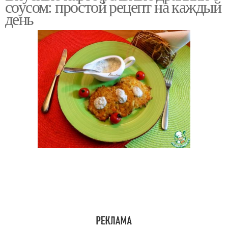
соусом: простой рецепт на каждый
день
Вкусные драники
Вкусные рецепты
Соус для
фаршированных
Томатный соус
перцев
Капуста в томатном
Соус для тушения
соусе
Соус на зиму
Соус из сливы