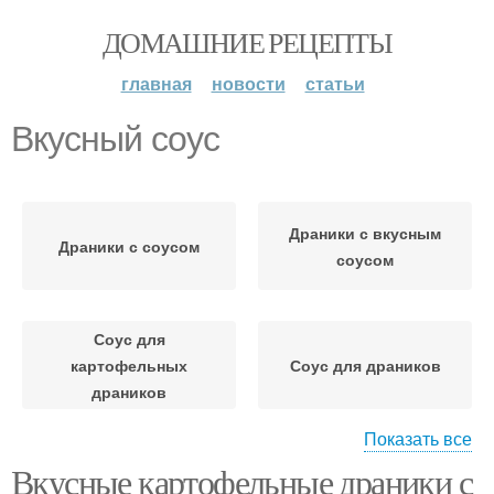
ДОМАШНИЕ РЕЦЕПТЫ
главная
новости
статьи
Вкусный соус
Драники с вкусным
Драники с соусом
соусом
Соус для
картофельных
Соус для драников
драников
Показать все
Вкусные картофельные драники с
Соус к драникам
Сметанный соус