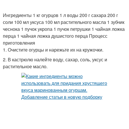
Ингредиенты 1 кг огурцов 1 л воды 200 г сахара 200 г
Соус из печеного
соли 100 мл уксуса 100 мл растительного масла 1 зубчик
Перец на зиму
сладкого
чеснока 1 пучок укропа 1 пучок петрушки 1 чайная ложка
перца 1 чайная ложка душистого перца Процесс
приготовления
1. Очистите огурцы и нарежьте их на кружочки.
Соус из майонеза
Сметанный соус
2. В кастрюлю налейте воду, сахар, соль, уксус и
растительное масло.
Соус для картошки
Соус из помидор
Узбекский соус
Соус к жареному мясу