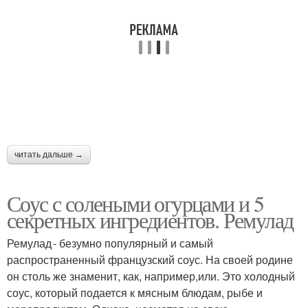
Соус без термической
Айвар на зиму
обработки
Фасоль в томатном
Горошек на зиму
соусе
читать дальше →
Капуста в томатном
Вкусный соус
Соус с солеными огурцами и 5
соусе
секретных ингредиентов. Ремулад
Ремулад - безумно популярный и самый
распространенный французский соус. На своей родине
Клюквенный соус
Соус к мясу
он столь же знаменит, как, например,или. Это холодный
соус, который подается к мясным блюдам, рыбе и