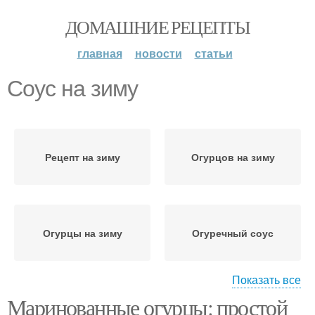
ДОМАШНИЕ РЕЦЕПТЫ
главная
новости
статьи
Соус на зиму
Рецепт на зиму
Огурцов на зиму
Огурцы на зиму
Огуречный соус
Показать все
Маринованные огурцы: простой
Томатно-огуречный
Соус с чесноком