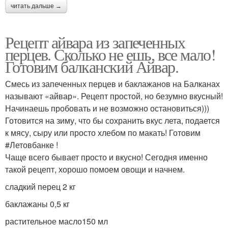
читать дальше →
Капуста в остром соусе
Капусты на зиму
Рецепт айвара из запеченных
перцев. Сколько не ешь, все мало!
Готовим балканский Айвар.
Кислота на зиму
Чеснок на зиму
Смесь из запеченных перцев и баклажанов на Балканах
называют «айвар». Рецепт простой, но безумно вкусный!
Начинаешь пробовать и не возможно остановиться)))
Готовится на зиму, что бы сохранить вкус лета, подается
Соус с базиликом
Соус из томатов
к мясу, сыру или просто хлебом по макать! Готовим
#Летовбанке !
Чаще всего бывает просто и вкусно! Сегодня именно
такой рецепт, хорошо помоем овощи и начнем.
Соус из томатной пасты
Соус для спагетти
сладкий перец 2 кг
баклажаны 0,5 кг
растительное масло150 мл