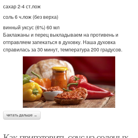
Соус для макарон
Сливовый соус
сахар 2-4 ст.лож
соль 6 ч.лож (без верха)
винный уксус (6%) 60 мл
Баклажаны и перец выкладываем на противень и
Соус с чем
Баклажаны на зиму
отправляем запекаться в духовку. Наша духовка
справилась за 30 минут, температура 200 градусов.
Баклажаны в томатном
Заливка на зиму
соусе
читать дальше →
Как приготовить соус из соленых