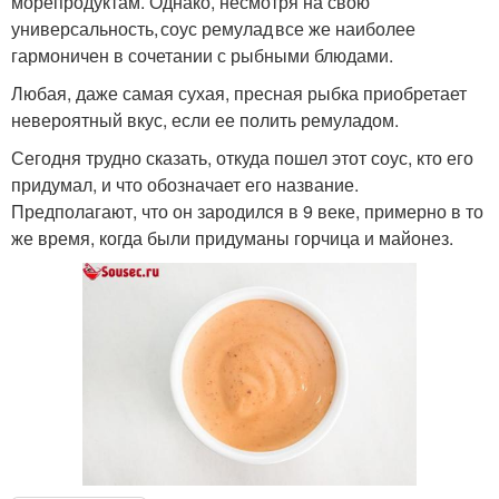
морепродуктам. Однако, несмотря на свою
универсальность, соус ремулад все же наиболее
гармоничен в сочетании с рыбными блюдами.
Соус к утке
Соус к индейке
Любая, даже самая сухая, пресная рыбка приобретает
невероятный вкус, если ее полить ремуладом.
Сегодня трудно сказать, откуда пошел этот соус, кто его
Соус к выпечке
Соус к стейку
придумал, и что обозначает его название.
Предполагают, что он зародился в 9 веке, примерно в то
же время, когда были придуманы горчица и майонез.
Соус к сыру
Соус к рыбе
Капуста на зиму
Соус без стерилизации