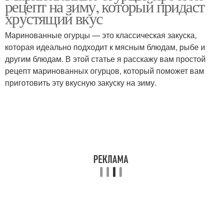
рецепт на зиму, который придаст
соус
хрустящий вкус
Маринованные огурцы — это классическая закуска,
Соус с солеными
Соус из соленых
которая идеально подходит к мясным блюдам, рыбе и
огурцами
огурцов
другим блюдам. В этой статье я расскажу вам простой
рецепт маринованных огурцов, который поможет вам
приготовить эту вкусную закуску на зиму.
Соусы к бургерам
Томатный соус
Огурцов в томатном
Соус со сметаной
соусе
Сербский соус
Соус из печеного перца