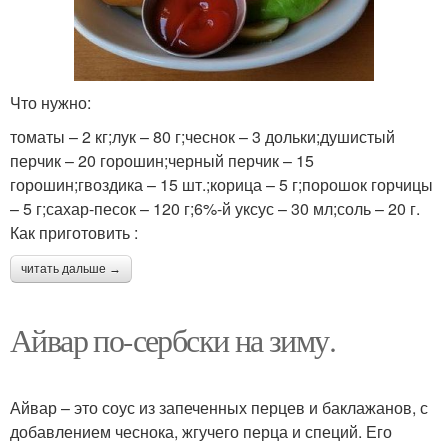
Что нужно:
томаты – 2 кг;лук – 80 г;чеснок – 3 дольки;душистый
перчик – 20 горошин;черный перчик – 15
горошин;гвоздика – 15 шт.;корица – 5 г;порошок горчицы
– 5 г;сахар-песок – 120 г;6%-й уксус – 30 мл;соль – 20 г.
Как приготовить :
читать дальше →
Айвар по-сербски на зиму.
Айвар – это соус из запеченных перцев и баклажанов, с
добавлением чеснока, жгучего перца и специй. Его