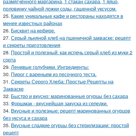
размягчённого маргарина, 1 стакан сахара, 1 яйцо,
половинку чайной ложки соды, гашенной уксусом.
25.
Какие уникальные кафе и рестораны находятся в
менее известных районах
26.
Бисквит на кефире.
27.
Серый льняной хлеб на пшеничной закваске: рецепт
и секреты приготовления
28.
Простой и полезный: как испечь серый хлеб из муки 2
сорта
29.
Ленивые голубчики. Ингредиенты:
30.
Пирог с вареньем из песочного теста.
31.
Секреты Серого Хлеба: Простые Рецепты на
Закваске
32.
Быстро и вкусно: маринованные огурцы без сахара
33.
Форшмак - вкуснейшая закуска из селедки.
34.
Вкусные и полезные: рецепт маринованных огурцов
без уксуса и сахара
35.
Вкусные сладкие огурцы без стерилизации: простой
рецепт