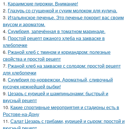
1.
Караимские пирожки. Внимание!
2.
Глазурь со сгущенкой и сухим молоком для кулича.
3.
Итальянское печенье. Это печенье покорит вас своим
вкусом и ароматом.
4.
Скумбрия, запечённая в томатном маринаде.
5.
Простой рецепт ржаного хлеба на закваске в
хлебопечке
6.
Ржаной хлеб с тмином и кориандром: полезные
свойства и простой рецепт
7.
Ржаной хлеб на закваске с солодом: простой рецепт
для хлебопечки
8.
Скумбрия по-норвежски. Ароматный, сливочный
кусочек нежнейшей рыбки!
9.
Цезарь с курицей и шампиньонами: быстрый и
вкусный рецепт
10.
Какие спортивные мероприятия и стадионы есть в
Ростове-на-Дону
11.
Салат Цезарь с грибами, курицей и сыром: простой и
вкусный рецепт