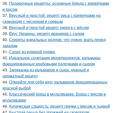
36.
Подарочные рецепты: основные блюда с креветками
и рисом
37.
Вкусный и простой: рецепт риса с креветками на
сковороде с чесноком и соевым
38.
Вкусный и простой рецепт пирога с мясом
39.
Вкус Украины: рецепт драников с салом
40.
Секреты идеальных роллов: что нужно знать перед
заказом
41.
Салат из куриной грудки.
42.
Идеальное сочетание морепродуктов: кальмары
фаршированные крабовыми палочками и сыром
43.
Запеканка из кальмаров и сыра: нежный и
ароматный рецепт
44.
Откройте для себя вкус кальмаров фаршированных
красной рыбой
45.
Классический борщ в мультиварке. Борщ с мясом в
мультиварке
46.
Купеческая сладость: рецепт гречки с мясом и тыквой
47.
Быстрая пицца без дрожжей на сковороде.