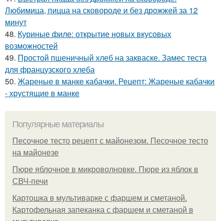
Любимица, пицца на сковороде и без дрожжей за 12
минут
48.
Куриные филе: открытие новых вкусовых
возможностей
49.
Простой пшеничный хлеб на закваске. Замес теста
для французского хлеба
50.
Жареные в манке кабачки. Рецепт: Жареные кабачки
- хрустящие в манке
Популярные материалы
Песочное тесто рецепт с майонезом. Песочное тесто
на майонезе
Пюре яблочное в микроволновке. Пюре из яблок в
СВЧ-печи
Картошка в мультиварке с фаршем и сметаной.
Картофельная запеканка с фаршем и сметаной в