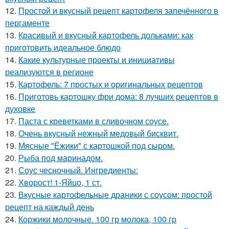
12.
Простой и вкусный рецепт картофеля запечённого в
пергаменте
13.
Красивый и вкусный картофель дольками: как
приготовить идеальное блюдо
14.
Какие культурные проекты и инициативы
реализуются в регионе
15.
Картофель: 7 простых и оригинальных рецептов
16.
Приготовь картошку фри дома: 8 лучших рецептов в
духовке
17.
Паста с креветками в сливочном соусе.
18.
Очень вкусный нежный медовый бисквит.
19.
Мясные "Ёжики" с картошкой под сыром.
20.
Рыба под маринадом.
21.
Соус чесночный. Ингредиенты:
22.
Хворост! 1-Яйцо, 1 ст.
23.
Вкусные картофельные драники с соусом: простой
рецепт на каждый день
24.
Коржики молочные. 100 гр молока, 100 гр