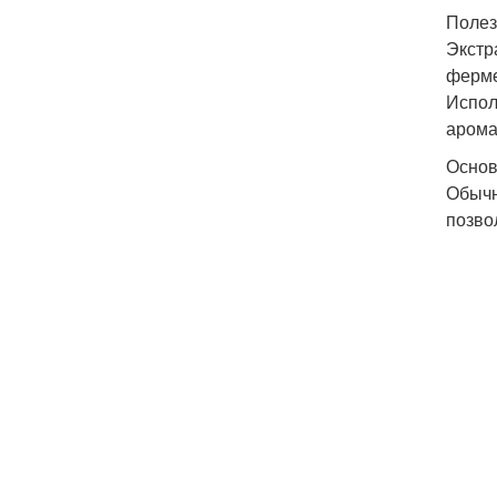
Полез
Экстр
ферме
Испол
арома
Основ
Обычн
позво