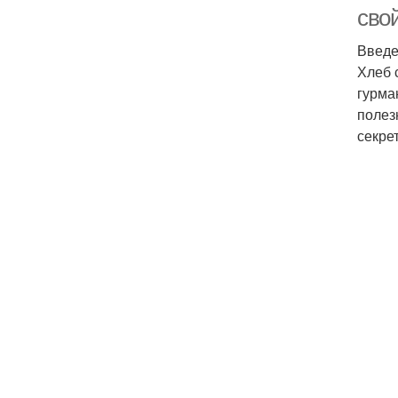
сво
Введ
Хлеб 
гурма
полез
секре