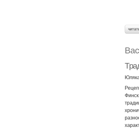
читат
Вас
Трад
Юляк
Рецеп
Финск
тради
хрони
разно
харак