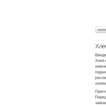
читат
Хле
Введ
Хлеб 
невоз
подни
рассм
хлебо
Приго
Перед
заквас