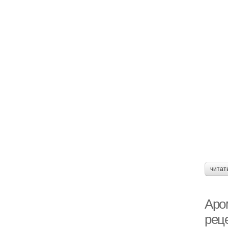
читат
Аро
рец