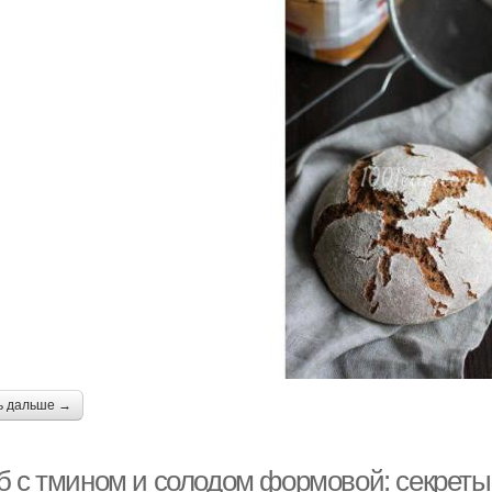
ь дальше →
б с тмином и солодом формовой: секреты