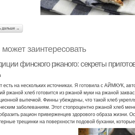
ь дальше →
 может заинтересовать
иции финского ржаного: секреты пригото
а
т есть на нескольких источниках. Я готовила с АЙМКУК, ав
ий ржаной хлеб готовится из ржаной муки на ржаной заквас
ционной выпечкой. Финны убеждены, что такой хлеб укрепл
ческим заболеваниям. Этот стопроцентно ржаной хлеб мен
образить рацион приверженцев здорового образа жизни. О
терные трещинки на поверхности подовой буханки, которые