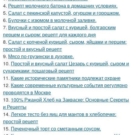
4.
Рецепт молочного батона в домашних условиях.
5.
Салат с пекинской капустой, огурцом и горошком.
6.
Булочки с изюмом в молочной заливке.
7.
Вкусный и простой салат с курицей, болгарским
перцем и сыром: рецепт для каждого дня
8.
Салат с копченой курицей, сыром, яйцами и перцем:
простой и вкусный рецепт
9.
Мясо по-грузински в духовке.
10.
Простой и вкусный салат Цезарь с курицей, сыром и
сухариками: пошаговый рецепт
11.
Какие исторические памятники подлежат охране
12.
Какие современные культурные события регулярно
проводятся в Москве
13.
100% Ржаной Хлеб на Закваске: Основные Секреты
и Рецепты
14.
Легкое тесто без яиц для мантов в хлебопечке:
простой рецепт
15.
Печеночный торт со сметанным соусом.