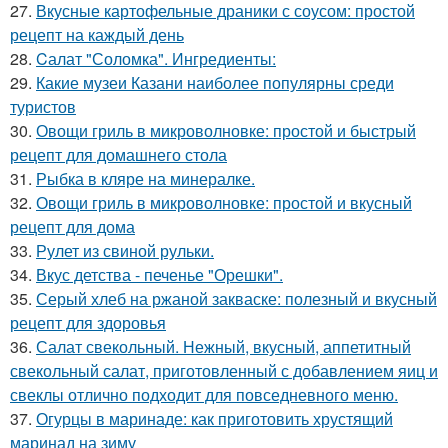
27.
Вкусные картофельные драники с соусом: простой
рецепт на каждый день
28.
Cалат "Соломка". Ингредиенты:
29.
Какие музеи Казани наиболее популярны среди
туристов
30.
Овощи гриль в микроволновке: простой и быстрый
рецепт для домашнего стола
31.
Рыбка в кляре на минералке.
32.
Овощи гриль в микроволновке: простой и вкусный
рецепт для дома
33.
Рулет из свиной рульки.
34.
Вкус детства - печенье "Орешки".
35.
Серый хлеб на ржаной закваске: полезный и вкусный
рецепт для здоровья
36.
Салат свекольный. Нежный, вкусный, аппетитный
свекольный салат, приготовленный с добавлением яиц и
свеклы отлично подходит для повседневного меню.
37.
Огурцы в маринаде: как приготовить хрустящий
маринад на зиму