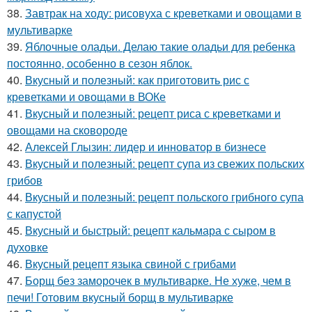
38.
Завтрак на ходу: рисовуха с креветками и овощами в
мультиварке
39.
Яблочные оладьи. Делаю такие оладьи для ребенка
постоянно, особенно в сезон яблок.
40.
Вкусный и полезный: как приготовить рис с
креветками и овощами в ВОКе
41.
Вкусный и полезный: рецепт риса с креветками и
овощами на сковороде
42.
Алексей Глызин: лидер и инноватор в бизнесе
43.
Вкусный и полезный: рецепт супа из свежих польских
грибов
44.
Вкусный и полезный: рецепт польского грибного супа
с капустой
45.
Вкусный и быстрый: рецепт кальмара с сыром в
духовке
46.
Вкусный рецепт языка свиной с грибами
47.
Борщ без заморочек в мультиварке. Не хуже, чем в
печи! Готовим вкусный борщ в мультиварке