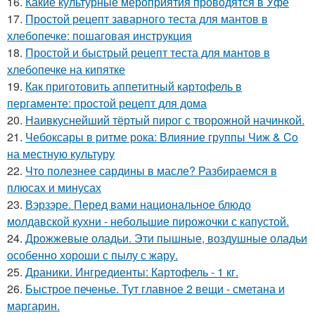
16.
Какие культурные мероприятия проводятся в Уфе
17.
Простой рецепт заварного теста для мантов в
хлебопечке: пошаговая инструкция
18.
Простой и быстрый рецепт теста для мантов в
хлебопечке на кипятке
19.
Как приготовить аппетитный картофель в
пергаменте: простой рецепт для дома
20.
Наивкуснейший тёртый пирог с творожной начинкой.
21.
Чебоксары в ритме рока: Влияние группы Чиж & Co
на местную культуру
22.
Что полезнее сардины в масле? Разбираемся в
плюсах и минусах
23.
Вэрзэре. Перед вами национальное блюдо
молдавской кухни - небольшие пирожочки с капустой.
24.
Дрожжевые оладьи. Эти пышные, воздушные оладьи
особенно хороши с пылу с жару.
25.
Драники. Ингредиенты: Картофель - 1 кг.
26.
Быстрое печенье. Тут главное 2 вещи - сметана и
маргарин.