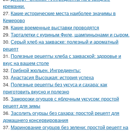
креманки.
27.
Какие исторические места наиболее значимы в
Кемерово
28.
Какие временные выставки проводятся
29.
Тарталетки с куриным Филе, шампиньонами и сыром.
30.
Серый хлеб на закваске: полезный и ароматный
рецепт
31.
Полезные рецепты хлеба с закваской: здоровье и
вкус на вашем столе
32.
Грибной жюльен. Ингредиенты:
33.
Анастасия Высоцкая: история успеха
34.
Полезные рецепты без уксуса и сахара: как
приготовить вкусно и полезно
35.
Заморозки огурцов с яблочным уксусом: простой
рецепт для зимы
36.
Засолить огурцы без сахара: простой рецепт для
домашнего консервирования
37.
Маринование огурцов без зелени: простой рецепт на