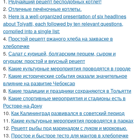
1.
Редчайший рецепт бесподобных котлет!
2.
Отличные печёночные котлеты.
3.
Here is a well-organized presentation of six headlines
about Tolyatti, each followed by ten relevant questions,
compiled into a single list:
4.
Простой рецепт ржаного хлеба на закваске в
хлебопечке
5.
Салат с курицей, болгарским перцем, сыром и
огурцом: простой и вкусный рецепт
6.
Какие культурные мероприятия проводятся в городе
7.
Какие исторические события оказали значительное
влияние на развитие Чебоксар
8.
Какие традиции и праздники сохраняются в Тольятти
9.
Какие спортивные мероприятия и стадионы есть в
Ростове-на-Дону
10.
Как Калининград развивался в советский период
11.
Какие культурные мероприятия проводятся в парках
12.
Рецепт рыбы под маринадом с луком и морковью.
13.
Простое и быстрое тесто для мантов в хлебопечке