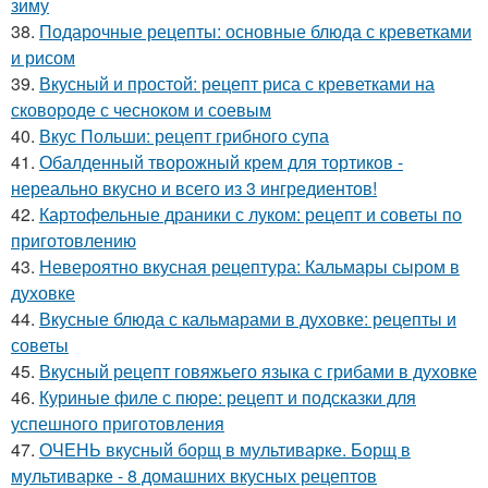
зиму
38.
Подарочные рецепты: основные блюда с креветками
и рисом
39.
Вкусный и простой: рецепт риса с креветками на
сковороде с чесноком и соевым
40.
Вкус Польши: рецепт грибного супа
41.
Обалденный творожный крем для тортиков -
нереально вкусно и всего из 3 ингредиентов!
42.
Картофельные драники с луком: рецепт и советы по
приготовлению
43.
Невероятно вкусная рецептура: Кальмары сыром в
духовке
44.
Вкусные блюда с кальмарами в духовке: рецепты и
советы
45.
Вкусный рецепт говяжьего языка с грибами в духовке
46.
Куриные филе с пюре: рецепт и подсказки для
успешного приготовления
47.
ОЧЕНЬ вкусный борщ в мультиварке. Борщ в
мультиварке - 8 домашних вкусных рецептов