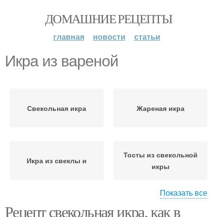
ДОМАШНИЕ РЕЦЕПТЫ
главная
новости
статьи
Икра из вареной
Свекольная икра
Жареная икра
Тосты из свекольной
Икра из свеклы и
икры
Показать все
Рецепт свекольная икра, как в
Икры из свеклы и
Домашняя икра