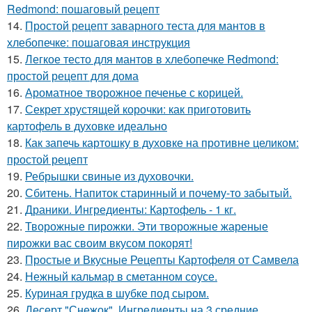
Redmond: пошаговый рецепт
14.
Простой рецепт заварного теста для мантов в
хлебопечке: пошаговая инструкция
15.
Легкое тесто для мантов в хлебопечке Redmond:
простой рецепт для дома
16.
Ароматное творожное печенье с корицей.
17.
Секрет хрустящей корочки: как приготовить
картофель в духовке идеально
18.
Как запечь картошку в духовке на противне целиком:
простой рецепт
19.
Ребрышки свиные из духовочки.
20.
Сбитень. Напиток старинный и почему-то забытый.
21.
Драники. Ингредиенты: Картофель - 1 кг.
22.
Творожные пирожки. Эти творожные жареные
пирожки вас своим вкусом покорят!
23.
Простые и Вкусные Рецепты Картофеля от Самвела
24.
Нежный кальмар в сметанном соусе.
25.
Куриная грудка в шубке под сыром.
26.
Десерт "Снежок". Ингредиенты на 3 средние