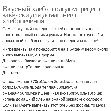
Вкусный хлеб с солодом: рецепт
закваски для домашнего
хлебопечения
Самый вкусный солодовый хлеб на ржаной закваске
приготовленный своими руками. Настолько вкусный и
ароматный хлеб вы не купите ни в одном магазине!
ИнгредиентыНам понадобится на 1 буханку весом около
900гр выпекаемую в форме
Для опары: Закваска ржаная-50грМука
ржаная-160грТеплая вода-160мл
Для теста:
Опара ржаная-370грСолод-2ст.л.Вода горячая для
солода-70-80млВода теплая-300млМука
ржаная-150грМука пшеничная в/с-150грСоль-10грКак
испечь домашний хлеб на ржаной закваске с солодом
Если вы будете выпекать этот хлеб без формы, то муки
берите на 100гр больше + 50гр ржаной и +50гр