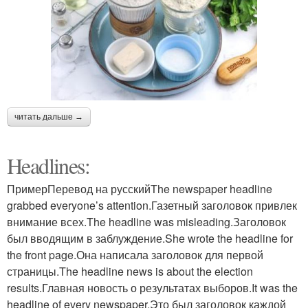
читать дальше →
Headlines:
ПримерПеревод на русскийThe newspaper headline
grabbed everyone’s attention.Газетный заголовок привлек
внимание всех.The headline was misleading.Заголовок
был вводящим в заблуждение.She wrote the headline for
the front page.Она написала заголовок для первой
страницы.The headline news is about the election
results.Главная новость о результатах выборов.It was the
headline of every newspaper.Это был заголовок каждой