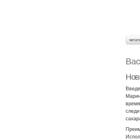
читат
Вас
Нов
Введ
Марин
время
следи
сахар
Преим
Испол