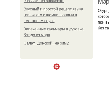
Мар
"Язычки" из баклажан.
Вкусный и простой рецепт языка
Огурц
говяжьего с шампиньонами в
котор
сметанном соусе
при в
без с
Запеченные кальмары в духовке:
блюдо из моря
Салат "Донской" на зиму.