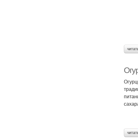
читат
Огу
Огурц
тради
питан
сахар
читат