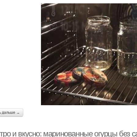
ь дальше →
тро и вкусно: маринованные огурцы без с