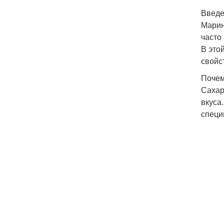
Введ
Марин
часто
В это
свойст
Почем
Сахар
вкуса
специ