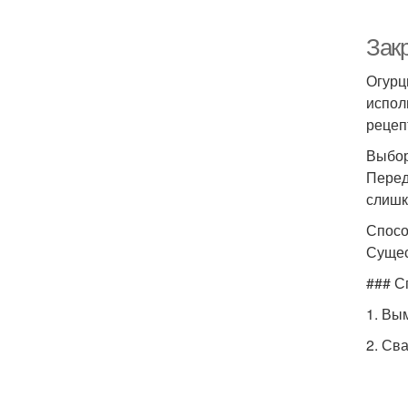
Зак
Огурц
испол
рецеп
Выбор
Перед
слишк
Спосо
Сущес
### С
1. Вы
2. Сва