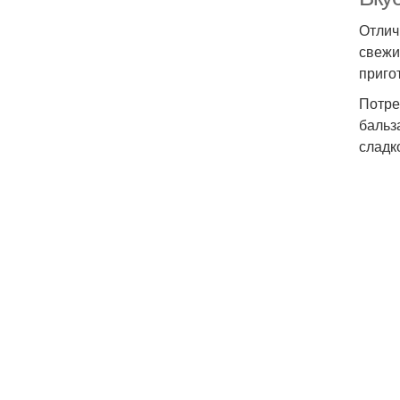
Отлич
свежи
приго
Потре
бальза
сладк