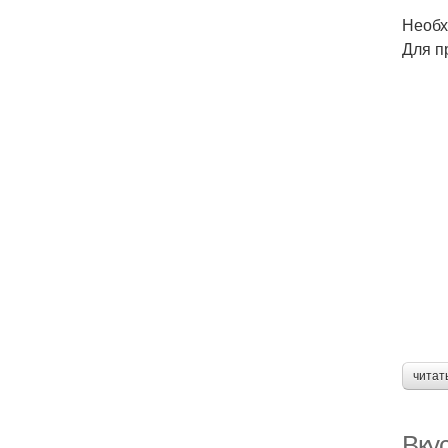
Необх
Для п
читат
Вку