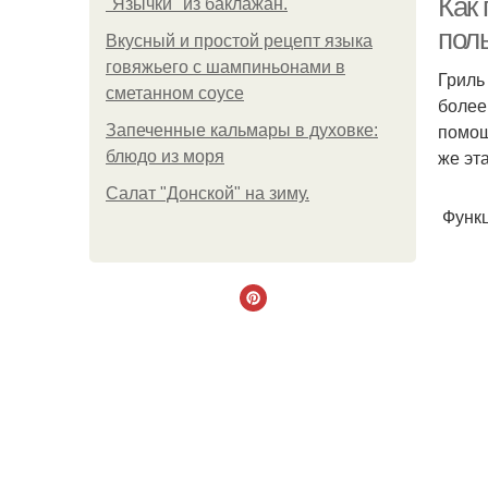
Как 
"Язычки" из баклажан.
пол
Вкусный и простой рецепт языка
говяжьего с шампиньонами в
Гриль
сметанном соусе
более
помощ
Запеченные кальмары в духовке:
же эт
блюдо из моря
Салат "Донской" на зиму.
Функц