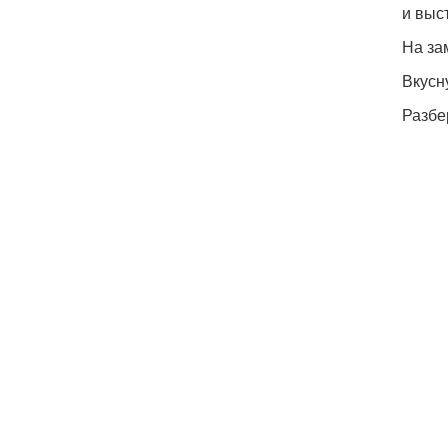
и выс
На за
Вкусн
Разбе