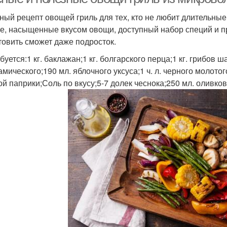
ный рецепт овощей гриль для тех, кто не любит длительные 
е, насыщенные вкусом овощи, доступный набор специй и пр
товить сможет даже подросток.
буется:1 кг. баклажан;1 кг. болгарского перца;1 кг. грибов
мического;190 мл. яблочного уксуса;1 ч. л. черного молотог
ой паприки;Соль по вкусу;5-7 долек чеснока;250 мл. оливков