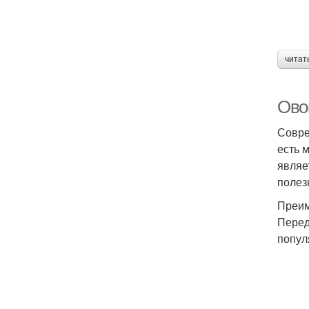
читат
Ово
Совре
есть 
являе
полез
Преим
Перед
попул