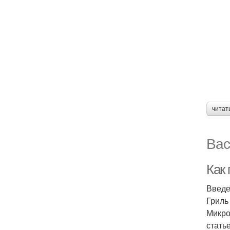
читат
Вас
Как
Введ
Гриль
Микро
стать