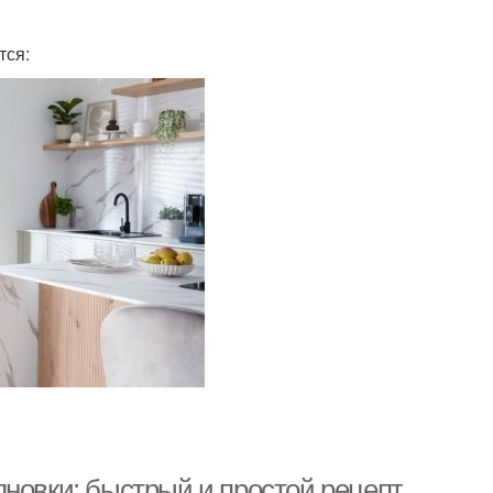
тся:
лновки: быстрый и простой рецепт