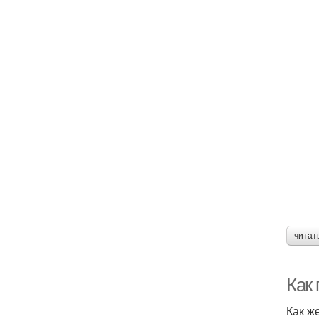
читат
Как 
Как ж