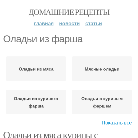
ДОМАШНИЕ РЕЦЕПТЫ
главная
новости
статьи
Оладьи из фарша
Оладьи из мяса
Мясные оладьи
Оладьи из куриного
Оладьи с куриным
фарша
фаршем
Показать все
Оладьи из мяса курицы с
Ингредиенты для
Оладьи для детей