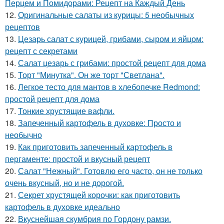
Перцем и Помидорами: Рецепт на Каждый День
12.
Оригинальные салаты из курицы: 5 необычных
рецептов
13.
Цезарь салат с курицей, грибами, сыром и яйцом:
рецепт с секретами
14.
Салат цезарь с грибами: простой рецепт для дома
15.
Торт "Минутка". Он же торт "Светлана".
16.
Легкое тесто для мантов в хлебопечке Redmond:
простой рецепт для дома
17.
Тонкие хрустящие вафли.
18.
Запеченный картофель в духовке: Просто и
необычно
19.
Как приготовить запеченный картофель в
пергаменте: простой и вкусный рецепт
20.
Салат "Нежный". Готовлю его часто, он не только
очень вкусный, но и не дорогой.
21.
Секрет хрустящей корочки: как приготовить
картофель в духовке идеально
22.
Вкуснейшая скумбрия по Гордону рамзи.