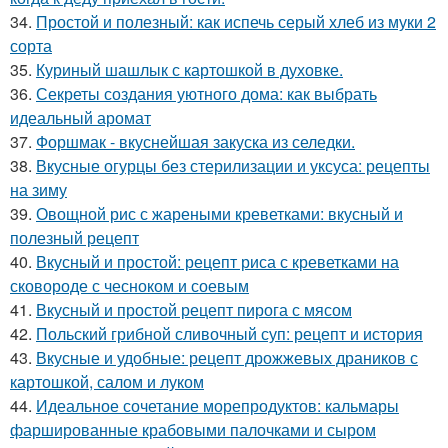
34.
Простой и полезный: как испечь серый хлеб из муки 2
сорта
35.
Куриный шашлык с картошкой в духовке.
36.
Секреты создания уютного дома: как выбрать
идеальный аромат
37.
Форшмак - вкуснейшая закуска из селедки.
38.
Вкусные огурцы без стерилизации и уксуса: рецепты
на зиму
39.
Овощной рис с жареными креветками: вкусный и
полезный рецепт
40.
Вкусный и простой: рецепт риса с креветками на
сковороде с чесноком и соевым
41.
Вкусный и простой рецепт пирога с мясом
42.
Польский грибной сливочный суп: рецепт и история
43.
Вкусные и удобные: рецепт дрожжевых драников с
картошкой, салом и луком
44.
Идеальное сочетание морепродуктов: кальмары
фаршированные крабовыми палочками и сыром