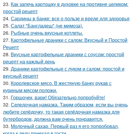
23.
Как запечь картошку в духовке на противне целиком:
простой рецепт
24.
Сардины в банке: все о пользе и вреде для здоровья
25.
Салат "Бангладеш" (не мимоза).
26.
Рыбные очень вкусные котлеты.
27.
Картофельные драники с салом: Вкусный и Простой
Рецепт
28.
Вкусные картофельные драники с соусом: простой
рецепт на каждый день
29.
Драники картофельные с луком и салом: простой и
вкусный рецепт
30.
Королевское мясо. В жестяную банку рукав с
куриным мясом положи.
31.
Горшочек, вари! Обязательно попробуйте!
32.
Селедочная намазка. Таким образом, если вы очень
любите селёдочку, то такая селёдочная намазка для
бутербродов, должна вам очень понравится.
33.
Молочный сахар. Первый раз я его попробовал,
когда к деду приехал в гости.