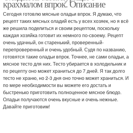
крахмалом впрок. Описание
мясные оладьи
Сегодня готовлю мясные оладьи впрок. Я думаю, что
рецепт таких мясных оладий есть у всех хозяек, но я всё
Оладьи из куриной
же решила поделиться и своим рецептом, поскольку
Оладьи из филе
грудки
каждая хозяйка готовит их немного по-своему. Рецепт
очень удачный, он старенький, проверенный-
перепроверенный и очень удобный. Судя по названию,
готовятся такие оладьи впрок. Точнее, не сами оладьи, а
Куриные оладьи
Оладьи со сметаной
мясное тесто для них. Тесто убирается в холодильник и
по рецепту оно может храниться до 7 дней. Я так долго
тесто не храню, но 2-3 дня оно точно может храниться. И
по мере необходимости вы можете его достать и
быстренько приготовить полноценное мясное блюдо.
Оладьи получаются очень вкусные и очень нежные.
Давайте приготовим!