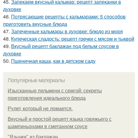
45.
Запекаем вкусный кальмар: рецепт запеканки в
духовке
46.
Потрясающие рецепты с кальмарами: 5 способов
приготовить вкусные блюда
47.
Запеченные кальмары в духовке: блюдо из моря
48.
Купеческая сладость: рецепт гречки с мясом и тыквой
49.
Вкусный рецепт баклажан под белым соусом в
духовке
50.
Пшеничная каша, как в детском саду
Популярные материалы
Изысканные пельмени с семгой: секреты
приготовления идеального блюда
Рулет, который не ломается.
Вкусный и простой рецепт языка говяжьего с
шампиньонами в сметанном соусе
"Язычки" из баклажан.