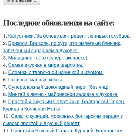
читать дальше →
Последние обновления на сайте:
1.
Капустники. За основу взят рецепт ленивых голубцов.
2.
Бризоли. Бризоль, по сути, это омлетный блинчик,
запечённый с фаршем в духовке.
3.
Милашино тесто (супер - экспресс).
4.
Самая вкусная в мире шарлотка.
5.
Слоенки с творожной начинкой и изюмом.
6.
Пышные манные кексы.
7.
Супервлажный шоколадный пирог (без яиц).
8.
Минтай в яично - майонезной заливке в духовке.
9.
Простой и Вкусный Салат: Сыр, Болгарский Перец,
Курица и Копченая Нотка
10.
Салат с курицей, морковью, болгарским перцем и
сыром: простой и вкусный рецепт
11.
Простой и Вкусный Салат с Курицей, Болгарским