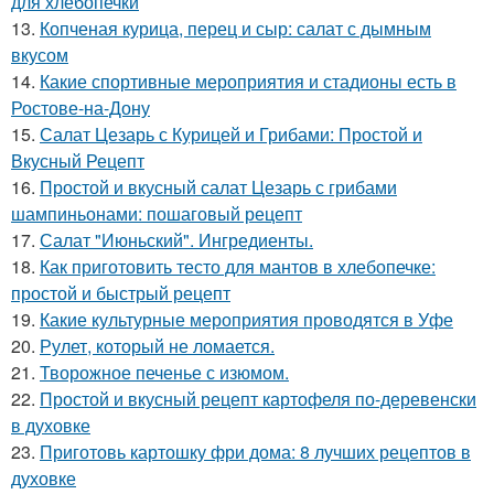
для хлебопечки
13.
Копченая курица, перец и сыр: салат с дымным
вкусом
14.
Какие спортивные мероприятия и стадионы есть в
Ростове-на-Дону
15.
Салат Цезарь с Курицей и Грибами: Простой и
Вкусный Рецепт
16.
Простой и вкусный салат Цезарь с грибами
шампиньонами: пошаговый рецепт
17.
Салат "Июньский". Ингредиенты.
18.
Как приготовить тесто для мантов в хлебопечке:
простой и быстрый рецепт
19.
Какие культурные мероприятия проводятся в Уфе
20.
Рулет, который не ломается.
21.
Творожное печенье с изюмом.
22.
Простой и вкусный рецепт картофеля по-деревенски
в духовке
23.
Приготовь картошку фри дома: 8 лучших рецептов в
духовке