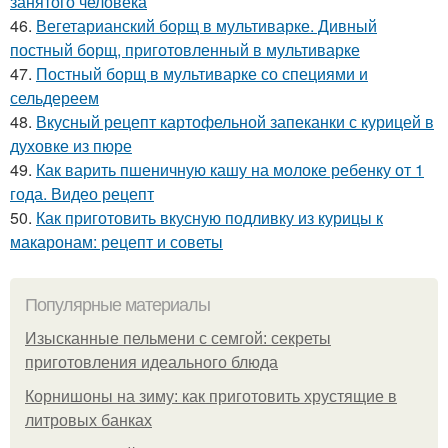
занятого человека
46.
Вегетарианский борщ в мультиварке. Дивный
постный борщ, приготовленный в мультиварке
47.
Постный борщ в мультиварке со специями и
сельдереем
48.
Вкусный рецепт картофельной запеканки с курицей в
духовке из пюре
49.
Как варить пшеничную кашу на молоке ребенку от 1
года. Видео рецепт
50.
Как приготовить вкусную подливку из курицы к
макаронам: рецепт и советы
Популярные материалы
Изысканные пельмени с семгой: секреты
приготовления идеального блюда
Корнишоны на зиму: как приготовить хрустящие в
литровых банках