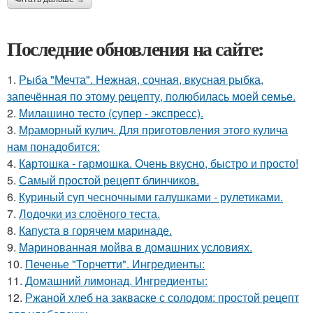
Последние обновления на сайте:
1.
Рыба "Мечта". Нежная, сочная, вкусная рыбка,
запечённая по этому рецепту, полюбилась моей семье.
2.
Милашино тесто (супер - экспресс).
3.
Мраморный кулич. Для приготовления этого кулича
нам понадобится:
4.
Картошка - гармошка. Очень вкусно, быстро и просто!
5.
Самый простой рецепт блинчиков.
6.
Куриный суп чесночными галушками - рулетиками.
7.
Лодочки из слоёного теста.
8.
Капуста в горячем маринаде.
9.
Маринованная мойва в домашних условиях.
10.
Печенье "Торчетти". Ингредиенты:
11.
Домашний лимонад. Ингредиенты:
12.
Ржаной хлеб на закваске с солодом: простой рецепт