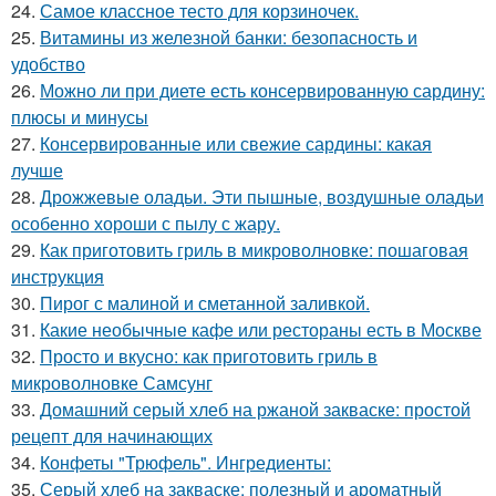
24.
Самое классное тесто для корзиночек.
25.
Витамины из железной банки: безопасность и
удобство
26.
Можно ли при диете есть консервированную сардину:
плюсы и минусы
27.
Консервированные или свежие сардины: какая
лучше
28.
Дрожжевые оладьи. Эти пышные, воздушные оладьи
особенно хороши с пылу с жару.
29.
Как приготовить гриль в микроволновке: пошаговая
инструкция
30.
Пирог с малиной и сметанной заливкой.
31.
Какие необычные кафе или рестораны есть в Москве
32.
Просто и вкусно: как приготовить гриль в
микроволновке Самсунг
33.
Домашний серый хлеб на ржаной закваске: простой
рецепт для начинающих
34.
Конфеты "Трюфель". Ингредиенты:
35.
Серый хлеб на закваске: полезный и ароматный