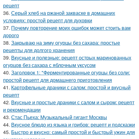
рецепт
36.
Серый хлеб на ржаной закваске в домашних
условиях: простой рецепт для духовки
37.
Почему повторение моих ошибок может стоить вам
дорого
38.
Закрываю на зиму огурцы без сахара: простые
рецепты для долгого хранения
39.
Вкусные и полезные: рецепт острых маринованных
огурцов без сахара с яблочным уксусом
40.
Заголовок 1: "Ферментированные огурцы без соли:
простой рецепт для домашнего приготовления
41.
Картофельные драники с салом: простой и вкусный
рецепт
42.
Вкусные и простые драники с салом и сыром: рецепт
и рекомендации
43.
Стас Пьеха: Музыкальный гигант Москвы
44.
Вкусное блюдо из языка и грибов: рецепт и подсказки
45.
Быстро и вкусно: самый простой и быстрый ужин для