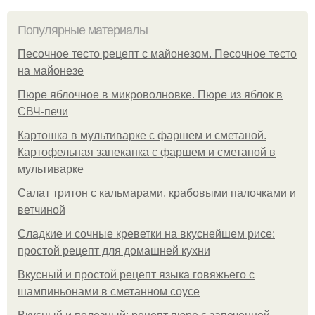
Популярные материалы
Песочное тесто рецепт с майонезом. Песочное тесто
на майонезе
Пюре яблочное в микроволновке. Пюре из яблок в
СВЧ-печи
Картошка в мультиварке с фаршем и сметаной.
Картофельная запеканка с фаршем и сметаной в
мультиварке
Салат тритон с кальмарами, крабовыми палочками и
ветчиной
Сладкие и сочные креветки на вкуснейшем рисе:
простой рецепт для домашней кухни
Вкусный и простой рецепт языка говяжьего с
шампиньонами в сметанном соусе