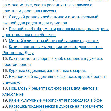
на столе мягкие, слегка рассыпчатые калачики с
приятным домашним вкусом.
11.
Сладкий ржаной хлеб с тмином и картофельный
ржаной: два рецепта для гурманов
12.
Ржаной хлеб с ферментированным солодом: секреты
приготовления в хлебопечке
13.
Минтай в яично - майонезной заливке в духовке.
14.
Какие спортивные мероприятия и стадионы есть в
Ростове-на-Дону
15.
Как приготовить чёрный хлеб с солодом в духовке:
простой рецепт
16.
Куриные бедрышки, запеченные с сыром.
17.
Ржаной хлеб на домашней закваске: простой рецепт
в духовке
18.
Пошаговый рецепт вкусного теста для мантов в
хлебопечке
19.
Какие культурные мероприятия проводятся в Уфе
20.
Картошка по-деревенски в духовке на пергаменте: