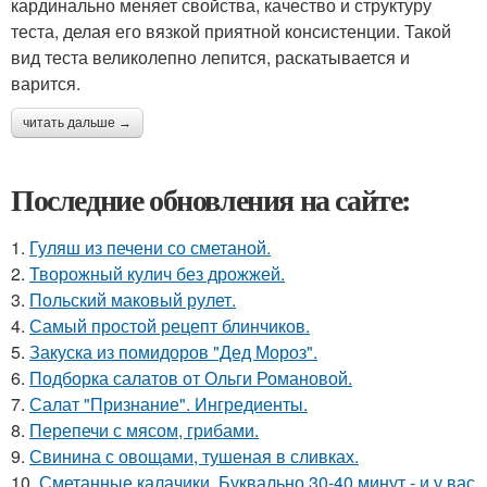
кардинально меняет свойства, качество и структуру
теста, делая его вязкой приятной консистенции. Такой
вид теста великолепно лепится, раскатывается и
варится.
читать дальше →
Последние обновления на сайте:
1.
Гуляш из печени со сметаной.
2.
Творожный кулич без дрожжей.
3.
Польский маковый рулет.
4.
Самый простой рецепт блинчиков.
5.
Закуска из помидоров "Дед Мороз".
6.
Подборка салатов от Ольги Романовой.
7.
Салат "Признание". Ингредиенты.
8.
Перепечи с мясом, грибами.
9.
Свинина с овощами, тушеная в сливках.
10.
Сметанные калачики. Буквально 30-40 минут - и у вас