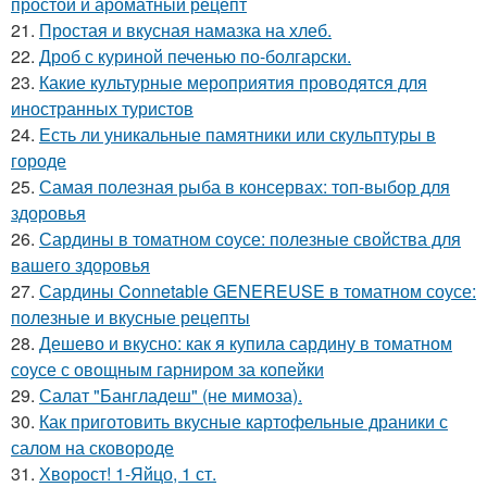
простой и ароматный рецепт
21.
Простая и вкусная намазка на хлеб.
22.
Дроб с куриной печенью по-болгарски.
23.
Какие культурные мероприятия проводятся для
иностранных туристов
24.
Есть ли уникальные памятники или скульптуры в
городе
25.
Самая полезная рыба в консервах: топ-выбор для
здоровья
26.
Сардины в томатном соусе: полезные свойства для
вашего здоровья
27.
Сардины Connetable GENEREUSE в томатном соусе:
полезные и вкусные рецепты
28.
Дешево и вкусно: как я купила сардину в томатном
соусе с овощным гарниром за копейки
29.
Салат "Бангладеш" (не мимоза).
30.
Как приготовить вкусные картофельные драники с
салом на сковороде
31.
Хворост! 1-Яйцо, 1 ст.