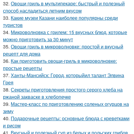
32.
Овощи гриль в мультипекаре: быстрый и полезный
способ насладиться летним вкусом
33.
Какие музеи Казани наиболее популярны среди
туристов
34.
Микроволновка с грилем: 15 вкусных блюд, которые
можно приготовить за 30 минут
35.
Овощи гриль в микроволновке: простой и вкусный
рецепт для дома
36.
Как приготовить овощи-гриль в микроволновке:
простые рецепты
37.
Ханты-Мансийск: Город, которыйил талант Элвина
Грея
38.
Секреты приготовления простого серого хлеба на
ржаной закваске в хлебопечке
39.
Мастер-класс по приготовлению соленых огурцов на
зиму
40.
Подарочные рецепты: основные блюда с креветками
и рисом
41.
Вкусный и полезный суп из белых и польских грибов