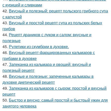
с курицей и сливками
42.
Вкусный и полезный: рецепт польского грибного супа
с капустой
43.
Вкусный и простой рецепт супа из польских белых
грибов
44.
Рецепт драников с луком и салом: вкусные и
полезные
45.
Рулетики из скумбрии в духовке.
46.
Вкусный рецепт фаршированных кальмаров с
грибами в духовке
47.
Запеканка из кальмара и овощей: вкусный и
полезный рецепт
48.
Вкусные и полезные: запеченные кальмары в
духовке диетический рецепт
49.
Запеканка из кальмаров с сыром: простой и вкусный
рецепт
50.
Быстро и вкусно: самый простой и быстрый ужин для
занятого человека