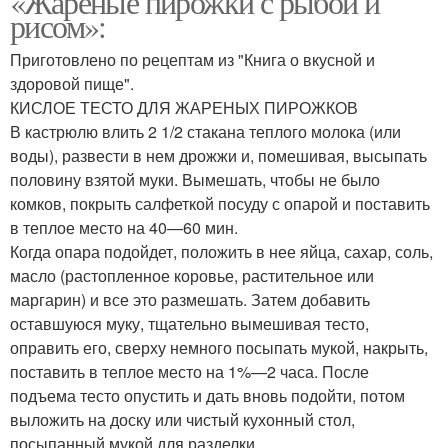
«Жареные пирожки с рыбой и
рисом»:
Приготовлено по рецептам из "Книга о вкусной и
здоровой пище".
КИСЛОЕ ТЕСТО ДЛЯ ЖАРЕНЫХ ПИРОЖКОВ
В кастрюлю влить 2 1/2 стакана теплого мо­лока (или
воды), развести в нем дрожжи и, помешивая, высыпать
половину взятой муки. Вымешать, чтобы не было
комков, покрыть салфеткой посуду с опарой и поставить
в теплое место на 40—60 мин.
Когда опара подойдет, положить в нее яйца, сахар, соль,
масло (растопленное коровье, растительное или
маргарин) и все это размешать. Затем добавить
оставшуюся муку, тщательно вы­мешивая тесто,
оправить его, сверху немного посыпать мукой, накрыть,
поставить в теп­лое место на 1%—2 часа. После
подъема тесто опустить и дать вновь подойти, потом
выложить на доску или чистый кухонный стол,
посыпанный мукой для разделки.