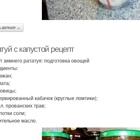
ь дальше →
туй с капустой рецепт
т зимнего рататуя: подготовка овощей
диенты:
лажан;
мата;
ковицы;
сервированный кабачок (круглые ломтики);
ч.л. прованских трав;
потки соли;
тительное масло.