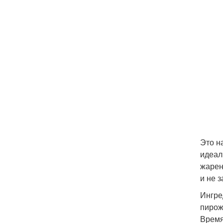
Это н
идеал
жарен
и не 
Ингре
пирож
Время