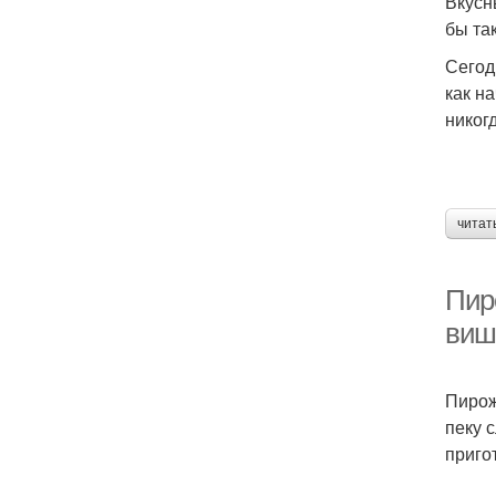
Вкусн
бы та
Сегод
как н
никог
читат
Пир
виш
Пирож
пеку 
приго