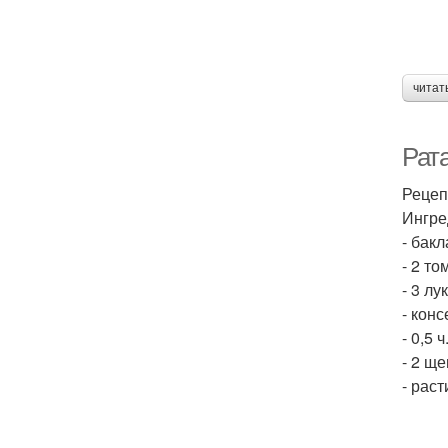
читат
Рата
Рецеп
Ингре
- бак
- 2 то
- 3 лу
- кон
- 0,5 
- 2 ще
- рас