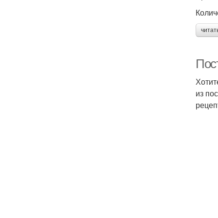
Колич
читат
Пос
Хотит
из по
рецеп