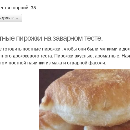
ество порций: 35
ь дальше →
тные пирожки на заварном тесте.
е готовить постные пирожки , чтобы они были мягкими и до
стного дрожжевого теста. Пирожки вкусные, ароматные. На
том постной начинки из мака и отварной фасоли.