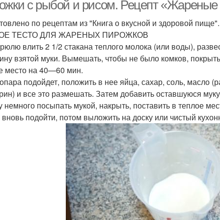
ожки с рыбой и рисом. Рецепт «Жареные 
товлено по рецептам из "Книга о вкусной и здоровой пище".
ОЕ ТЕСТО ДЛЯ ЖАРЕНЫХ ПИРОЖКОВ
трюлю влить 2 1/2 стакана теплого мо­лока (или воды), раз
ину взятой муки. Вымешать, чтобы не было комков, покрыть
е место на 40—60 мин.
 опара подойдет, положить в нее яйца, сахар, соль, масло (
рин) и все это размешать. Затем добавить оставшуюся муку,
у немного посыпать мукой, накрыть, поставить в теп­лое ме
ь вновь подойти, потом выложить на доску или чистый кухо