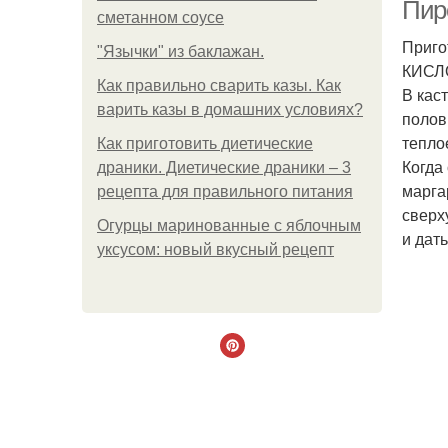
Пир
сметанном соусе
Приго
"Язычки" из баклажан.
КИСЛ
Как правильно сварить казы. Как
В кас
варить казы в домашних условиях?
полов
тепло
Как приготовить диетические
Когда
драники. Диетические драники – 3
марга
рецепта для правильного питания
сверх
Огурцы маринованные с яблочным
и дат
уксусом: новый вкусный рецепт