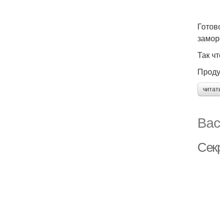
Готов
замор
Так ч
Проду
читат
Вас
Сек