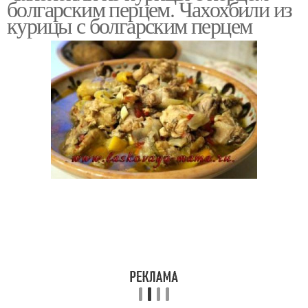
болгарским перцем. Чахохбили из
курицы с болгарским перцем
Рагу в рукаве
Курица с кабачками