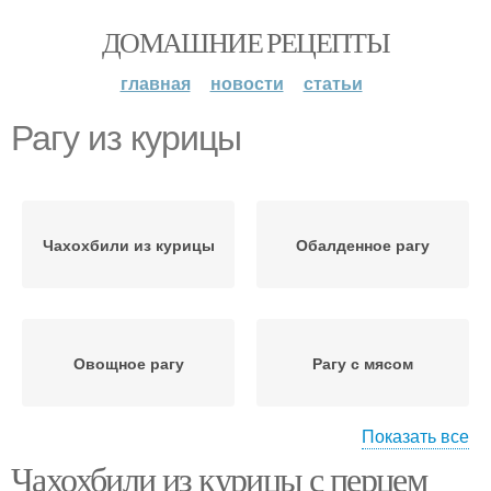
ДОМАШНИЕ РЕЦЕПТЫ
главная
новости
статьи
Рагу из курицы
Чахохбили из курицы
Обалденное рагу
Овощное рагу
Рагу с мясом
Показать все
Чахохбили из курицы с перцем
Курица с картошкой
Соус с курицей