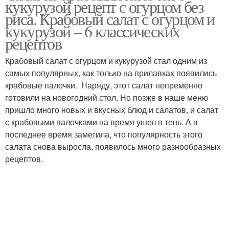
кукурузой рецепт с огурцом без
стол
риса. Крабовый салат с огурцом и
кукурузой – 6 классических
рецептов
Салат с пекинской
Пекинская капуста
капустой
Крабовый салат с огурцом и кукурузой стал одним из
самых популярных, как только на прилавках появились
крабовые палочки. Наряду, этот салат непременно
готовили на новогодний стол. Но позже в наше меню
Салат из пекинской
Капусты с крабовыми
пришло много новых и вкусных блюд и салатов, и салат
капусты
палочками
с крабовыми палочками на время ушел в тень. А в
последнее время заметила, что популярность этого
салата снова выросла, появилось много разнообразных
Палочки с пекинской
рецептов.
Рецепт без риса
капустой
Салат с капустой