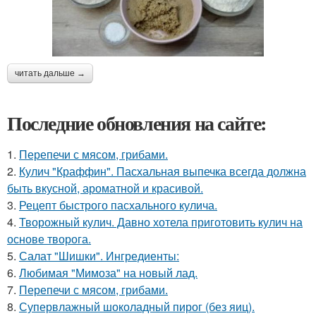
читать дальше →
Последние обновления на сайте:
1.
Перепечи с мясом, грибами.
2.
Кулич "Краффин". Пасхальная выпечка всегда должна
быть вкусной, ароматной и красивой.
3.
Рецепт быстрого пасхального кулича.
4.
Творожный кулич. Давно хотела приготовить кулич на
основе творога.
5.
Салат "Шишки". Ингредиенты:
6.
Любимая "Мимоза" на новый лад.
7.
Перепечи с мясом, грибами.
8.
Супервлажный шоколадный пирог (без яиц).